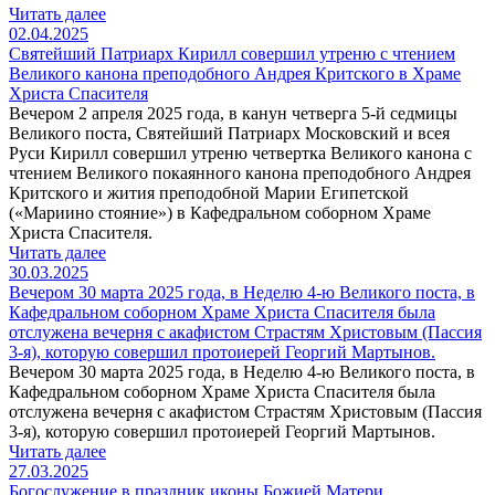
Читать далее
02.04.2025
Святейший Патриарх Кирилл совершил утреню с чтением
Великого канона преподобного Андрея Критского в Храме
Христа Спасителя
Вечером 2 апреля 2025 года, в канун четверга 5-й седмицы
Великого поста, Святейший Патриарх Московский и всея
Руси Кирилл совершил утреню четвертка Великого канона с
чтением Великого покаянного канона преподобного Андрея
Критского и жития преподобной Марии Египетской
(«Мариино стояние») в Кафедральном соборном Храме
Христа Спасителя.
Читать далее
30.03.2025
Вечером 30 марта 2025 года, в Неделю 4-ю Великого поста, в
Кафедральном соборном Храме Христа Спасителя была
отслужена вечерня с акафистом Страстям Христовым (Пассия
3-я), которую совершил протоиерей Георгий Мартынов.
Вечером 30 марта 2025 года, в Неделю 4-ю Великого поста, в
Кафедральном соборном Храме Христа Спасителя была
отслужена вечерня с акафистом Страстям Христовым (Пассия
3-я), которую совершил протоиерей Георгий Мартынов.
Читать далее
27.03.2025
Богослужение в праздник иконы Божией Матери