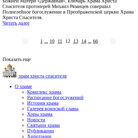
Божией Матери «Державная», ключарь Храма Христа
Спасителя протоиерей Михаил Рязанцев совершил
Полиелейное богослужение в Преображенской церкви Храма
Христа Спасителя.
Читать далее
1
...
10
11
12
13
14
...
66
Показать еще
храм христа спасителя
О храме
Комплекс храма
Расписание богослужений
История храма
Галерея воинской славы
Хоры храма
Новости
Святыни храма
Публикации
Хиротонии