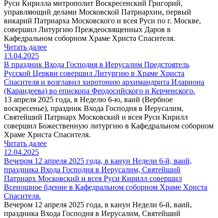
Руси Кирилла митрополит Воскресенский Григорий,
управляющий делами Московской Патриархии, первый
викарий Патриарха Московского и всея Руси по г. Москве,
совершил Литургию Преждеосвященных Даров в
Кафедральном соборном Храме Христа Спасителя.
Читать далее
13.04.2025
В праздник Входа Господня в Иерусалим Предстоятель
Русской Церкви совершил Литургию в Храме Христа
Спасителя и возглавил хиротонию архимандрита Илариона
(Карандеева) во епископа Феодосийского и Керченского.
13 апреля 2025 года, в Неделю 6-ю, ваий (Вербное
воскресенье), праздник Входа Господня в Иерусалим,
Святейший Патриарх Московский и всея Руси Кирилл
совершил Божественную литургию в Кафедральном соборном
Храме Христа Спасителя.
Читать далее
12.04.2025
Вечером 12 апреля 2025 года, в канун Недели 6-й, ваий,
праздника Входа Господня в Иерусалим, Святейший
Патриарх Московский и всея Руси Кирилл совершил
Всенощное бдение в Кафедральном соборном Храме Христа
Спасителя.
Вечером 12 апреля 2025 года, в канун Недели 6-й, ваий,
праздника Входа Господня в Иерусалим, Святейший