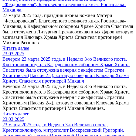
"Феодоровская", Благоверного великого князя Ростислава-
Михаила.
27 марта 2025 года, праздник иконы Божией Матери
"Феодоровская", Благоверного великого князя Ростислава-
Михаила, в Кафедральном соборном Храме Христа Спасителя
была отслужена Литургия Преждеосвященных Даров которую
возглавил Ключарь Храма Христа Спасителя протоиерей
Михаил Рязанцев.
Читать далее
23.03.2025
Вечером 23 марта 2025 года, в Неделю 3-ю Великого поста,
Крестопоклонную, в Кафедральном соборном Храме Христа
Спасителя была отслужена вечерня с акафистом Страстям
Христовым (Пассия 2-я), которую совершил Ключарь Храма
Христа Спасителя протоиерей Михаил
Вечером 23 марта 2025 года, в Неделю 3-ю Великого поста,
Крестопоклонную, в Кафедральном соборном Храме Христа
Спасителя была отслужена вечерня с акафистом Страстям
Христовым (Пассия 2-я), которую совершил Ключарь Храма
Христа Спасителя протоиерей Михаил Рязанцев.
Читать далее
23.03.2025
23 марта 2025 года, в Неделю 3-ю Великого поста,
Крестопоклонную, митрополит Воскресенский Григорий,
управляющий делами Московской Патриархии, совершил