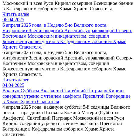
Московский и всея Руси Кирилл совершил Всенощное бдение
в Кафедральном соборном Храме Христа Спасителя.
Читать далее
06.04.2025
6 апреля 2025 года, в Неделю 5-ю Великого поста,
митрополит Звенигородский Арсений, управляющий Северо-
Восточным Московским викариатством, совершил
Божественную литургию в Кафедральном соборном Храме
Христа Спасителя.
6 апреля 2025 года, в Неделю 5-ю Великого поста,
митрополит Звенигородский Арсений, управляющий Северо-
Восточным Московским викариатством, совершил
Божественную литургию в Кафедральном соборном Храме
Христа Спасителя.
Читать далее
04.04.2025
В канун Субботы Акафиста Святейший Патриарх Кирилл
совершил утреню с чтением акафиста Пресвятой Богородице
в Храме Христа Спасителя
4 апреля 2025 года, накануне субботы 5-й седмицы Великого
поста — праздника Похвалы Божией Матери (Субботы
Акафиста), Святейший Патриарх Московский и всея Руси
Кирилл совершил утреню с чтением акафиста Пресвятой
Богородице в Кафедральном соборном Храме Христа
Спасителя.