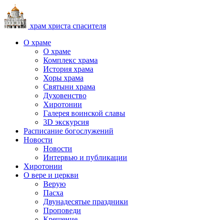
храм христа спасителя
О храме
О храме
Комплекс храма
История храма
Хоры храма
Святыни храма
Духовенство
Хиротонии
Галерея воинской славы
3D экскурсия
Расписание богослужений
Новости
Новости
Интервью и публикации
Хиротонии
О вере и церкви
Верую
Пасха
Двунадесятые праздники
Проповеди
Крещение