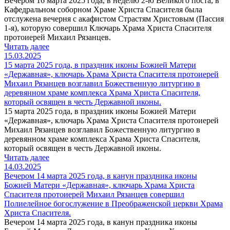
Вечером 16 марта 2025 года, в неделю 2-ю Великого поста, в
Кафедральном соборном Храме Христа Спасителя была
отслужена вечерня с акафистом Страстям Христовым (Пассия
1-я), которую совершил Ключарь Храма Христа Спасителя
протоиерей Михаил Рязанцев.
Читать далее
15.03.2025
15 марта 2025 года, в праздник иконы Божией Матери
«Державная», ключарь Храма Христа Спасителя протоиерей
Михаил Рязанцев возглавил Божественную литургию в
деревянном храме комплекса Храма Христа Спасителя,
который освящен в честь Державной иконы.
15 марта 2025 года, в праздник иконы Божией Матери
«Державная», ключарь Храма Христа Спасителя протоиерей
Михаил Рязанцев возглавил Божественную литургию в
деревянном храме комплекса Храма Христа Спасителя,
который освящен в честь Державной иконы.
Читать далее
14.03.2025
Вечером 14 марта 2025 года, в канун праздника иконы
Божией Матери «Державная», ключарь Храма Христа
Спасителя протоиерей Михаил Рязанцев совершил
Полиелейное богослужение в Преображенской церкви Храма
Христа Спасителя.
Вечером 14 марта 2025 года, в канун праздника иконы