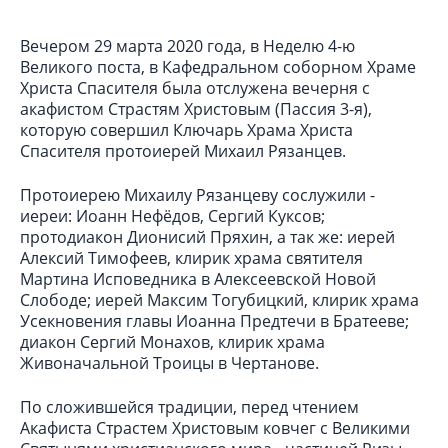
Вечером 29 марта 2020 года, в Неделю 4-ю
Великого поста, в Кафедральном соборном Храме
Христа Спасителя была отслужена вечерня с
акафистом Страстям Христовым (Пассия 3-я),
которую совершил Ключарь Храма Христа
Спасителя протоиерей Михаил Рязанцев.
Протоиерею Михаилу Рязанцеву сослужили -
иереи: Иоанн Нефёдов, Сергий Куксов;
протодиакон Дионисий Пряхин, а так же: иерей
Алексий Тимофеев, клирик храма святителя
Мартина Исповедника в Алексеевской Новой
Слободе; иерей Максим Тогубицкий, клирик храма
Усекновения главы Иоанна Предтечи в Братееве;
диакон Сергий Монахов, клирик храма
Живоначальной Троицы в Чертанове.
По сложившейся традиции, перед чтением
Акафиста Страстем Христовым ковчег с Великими