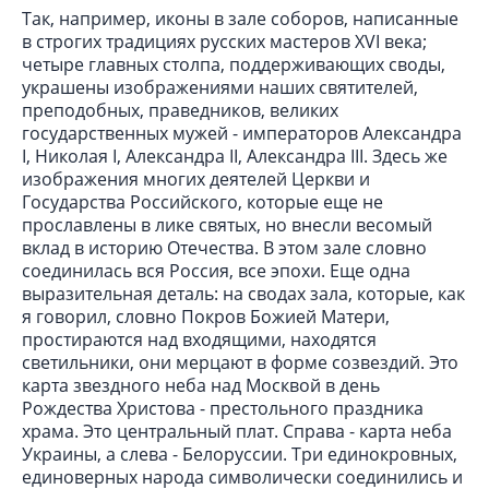
Так, например, иконы в зале соборов, написанные
в строгих традициях русских мастеров XVI века;
четыре главных столпа, поддерживающих своды,
украшены изображениями наших святителей,
преподобных, праведников, великих
государственных мужей - императоров Александра
I, Николая I, Александра II, Александра III. Здесь же
изображения многих деятелей Церкви и
Государства Российского, которые еще не
прославлены в лике святых, но внесли весомый
вклад в историю Отечества. В этом зале словно
соединилась вся Россия, все эпохи. Еще одна
выразительная деталь: на сводах зала, которые, как
я говорил, словно Покров Божией Матери,
простираются над входящими, находятся
светильники, они мерцают в форме созвездий. Это
карта звездного неба над Москвой в день
Рождества Христова - престольного праздника
храма. Это центральный плат. Справа - карта неба
Украины, а слева - Белоруссии. Три единокровных,
единоверных народа символически соединились и