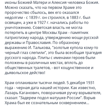
иконы Божией Матери и Алексия человека Божия.
Можно сказать, что на первом Храме это
пророчество сбылось, век его оказался
недолгим - с 1839 г. он строился, в 1883 г. был
освящен, а уже в 1927 г. начались работы по
уничтожению. Советская власть не могла
потерпеть в центре Москвы Храм - памятник
патриотизму народа, утверждению мощи русской
державы и Православия. По образному
выражению И. Талькова, "золотые купола кому-то
черный глаз слепили", это была всеобщая трагедия
русского народа. Плиты с именами героев были
положены в различных местах, вплоть до
общественных туалетов, - вот кощунственное и
дьявольское действо!
Храм оплакивали тысячи людей. 5 декабря 1931
года - черная дата нашей истории. Как известно,
Лазарь Каганович, поворачивая ручку взрывателя,
сказал: "Задерем подол матушке-России". Взрыв
Храма был ее сознательным осквернением...