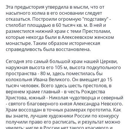
Эта предыстория утвердила в мысли, что от
насыпного холма в его основании следует
отказаться. Построили огромную "подставку" -
стилобат площадью в 60 тысяч кв. м. В ней и
разместился нижний храм с теми Престолами,
которые некогда были в Алексеевском женском
монастыре. Таким образом историческая
справедливость была восстановлена.
Сегодня это самый большой храм нашей Церкви,
наружная высота его 105 м, высота подкупольного
пространства - 80 м, здесь поместилась бы
колокольня Ивана Великого. Он вмещает до 15
тысяч человек. Всего здесь шесть престолов, в
верхнем храме главный - в честь Рождества
Христова, южный - Николая чудотворца и северный
- святого благоверного князя Александра Невского.
Храм воссоздан в точных размерах прототипа. Как
вы знаете, лучшие художники России по конкурсу
получили право его расписать, и результат можно
увидеть: нигде в России нет такого красивого и