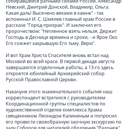
собиравшейся ратными силами России. Александр
Невский, Дмитрий Донской, Владимир, Ольга.
Какая даль! Высечено веками в камне" - так
вспоминал И. С. Шмелев главный храм России в
рассказе "Город-призрак". И заключил его
пророчеством: "Нетленное взять нельзя. Держит
Господь в Деснице времена и сроки, - и Ярое Око
Его сожжет закрывшую Его тьму. Верю".
И вот Храм Христа Спасителя вновь встал над
Москвой во всей красе. В первой декаде августа
завершаются отделочные работы, а 13-го здесь
откроется юбилейный Архиерейский собор
Русской Православной Церкви.
Накануне этого знаменательного события наш
корреспондент встретился с руководителем
Координационной группы специалистов по
художественной отделке комплекса Храма
священником Леонидом Калининым и попросил
его провести своеобразную заочную экскурсию по
залу Соборов для читателей обозрения "Радонеж".