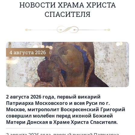
НОВОСТИ ХРАМА ХРИСТА
СПАСИТЕЛЯ
4 августа 2026
2
2 августа 2026 года, первый викарий
28
Патриарха Московского и всея Руси по г.
ра
Москве, митрополит Воскресенский Григорий
Вл
совершил молебен перед иконой Божией
Хр
Матери Донская в Храме Христа Спасителя.
Бо
пр
2 августа 2026 года, первый викарий Патриарха