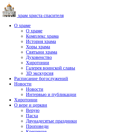
храм христа спасителя
О храме
О храме
Комплекс храма
История храма
Хоры храма
Святыни храма
Духовенство
Хиротонии
Галерея воинской славы
3D экскурсия
Расписание богослужений
Новости
Новости
Интервью и публикации
Хиротонии
О вере и церкви
Верую
Пасха
Двунадесятые праздники
Проповеди
Крещение