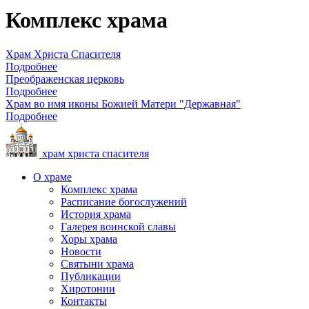
Комплекс храма
Храм Христа Спасителя
Подробнее
Преображенская церковь
Подробнее
Храм во имя иконы Божией Матери "Державная"
Подробнее
храм христа спасителя
О храме
Комплекс храма
Расписание богослужений
История храма
Галерея воинской славы
Хоры храма
Новости
Святыни храма
Публикации
Хиротонии
Контакты