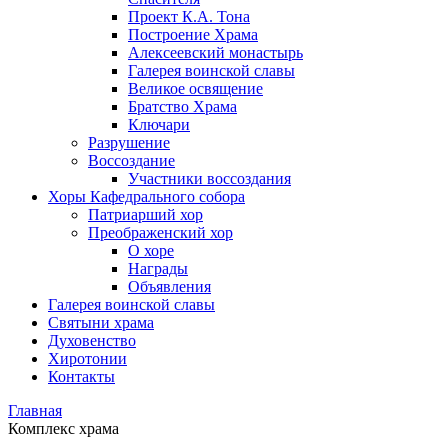
Проект К.А. Тона
Построение Храма
Алексеевский монастырь
Галерея воинской славы
Великое освящение
Братство Храма
Ключари
Разрушение
Воссоздание
Участники воссоздания
Хоры Кафедрального собора
Патриарший хор
Преображенский хор
О хоре
Награды
Объявления
Галерея воинской славы
Святыни храма
Духовенство
Хиротонии
Контакты
Главная
Комплекс храма