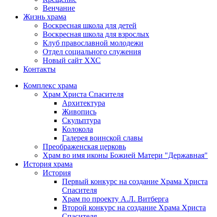
Венчание
Жизнь храма
Воскресная школа для детей
Воскресная школа для взрослых
Клуб православной молодежи
Отдел социального служения
Новый сайт ХХС
Контакты
Комплекс храма
Храм Христа Спасителя
Архитектура
Живопись
Скульптура
Колокола
Галерея воинской славы
Преображенская церковь
Храм во имя иконы Божией Матери "Державная"
История храма
История
Первый конкурс на создание Храма Христа
Спасителя
Храм по проекту А.Л. Витберга
Второй конкурс на создание Храма Христа
Спасителя