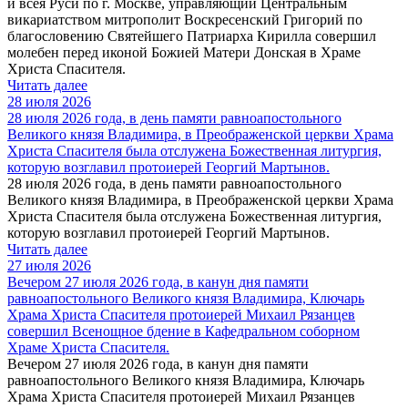
и всея Руси по г. Москве, управляющий Центральным
викариатством митрополит Воскресенский Григорий по
благословению Святейшего Патриарха Кирилла совершил
молебен перед иконой Божией Матери Донская в Храме
Христа Спасителя.
Читать далее
28 июля 2026
28 июля 2026 года, в день памяти равноапостольного
Великого князя Владимира, в Преображенской церкви Храма
Христа Спасителя была отслужена Божественная литургия,
которую возглавил протоиерей Георгий Мартынов.
28 июля 2026 года, в день памяти равноапостольного
Великого князя Владимира, в Преображенской церкви Храма
Христа Спасителя была отслужена Божественная литургия,
которую возглавил протоиерей Георгий Мартынов.
Читать далее
27 июля 2026
Вечером 27 июля 2026 года, в канун дня памяти
равноапостольного Великого князя Владимира, Ключарь
Храма Христа Спасителя протоиерей Михаил Рязанцев
совершил Всенощное бдение в Кафедральном соборном
Храме Христа Спасителя.
Вечером 27 июля 2026 года, в канун дня памяти
равноапостольного Великого князя Владимира, Ключарь
Храма Христа Спасителя протоиерей Михаил Рязанцев