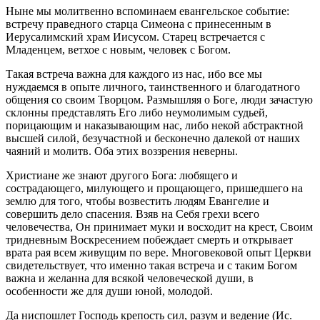
Ныне мы молитвенно вспоминаем евангельское событие:
встречу праведного старца Симеона с принесенным в
Иерусалимский храм Иисусом. Старец встречается с
Младенцем, ветхое с новым, человек с Богом.
Такая встреча важна для каждого из нас, ибо все мы
нуждаемся в опыте личного, таинственного и благодатного
общения со своим Творцом. Размышляя о Боге, люди зачастую
склонны представлять Его либо неумолимым судьей,
порицающим и наказывающим нас, либо некой абстрактной
высшей силой, безучастной и бесконечно далекой от наших
чаяний и молитв. Оба этих воззрения неверны.
Христиане же знают другого Бога: любящего и
сострадающего, милующего и прощающего, пришедшего на
землю для того, чтобы возвестить людям Евангелие и
совершить дело спасения. Взяв на Себя грехи всего
человечества, Он принимает муки и восходит на крест, Своим
тридневным Воскресением побеждает смерть и открывает
врата рая всем живущим по вере. Многовековой опыт Церкви
свидетельствует, что именно такая встреча и с таким Богом
важна и желанна для всякой человеческой души, в
особенности же для души юной, молодой.
Да ниспошлет Господь крепость сил, разум и ведение (Ис.