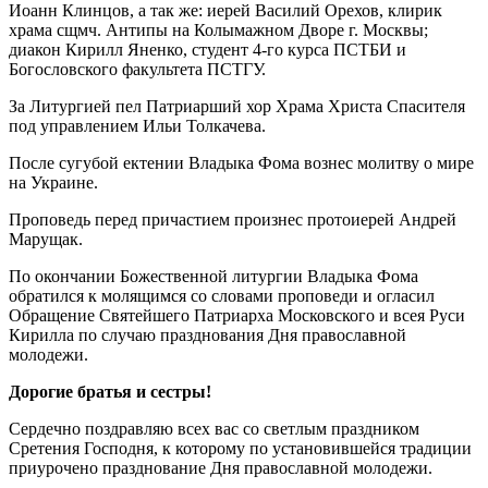
Иоанн Клинцов, а так же: иерей Василий Орехов, клирик
храма сщмч. Антипы на Колымажном Дворе г. Москвы;
диакон Кирилл Яненко, студент 4-го курса ПСТБИ и
Богословского факультета ПСТГУ.
За Литургией пел Патриарший хор Храма Христа Спасителя
под управлением Ильи Толкачева.
После сугубой ектении Владыка Фома вознес молитву о мире
на Украине.
Проповедь перед причастием произнес протоиерей Андрей
Марущак.
По окончании Божественной литургии Владыка Фома
обратился к молящимся со словами проповеди и огласил
Обращение Святейшего Патриарха Московского и всея Руси
Кирилла по случаю празднования Дня православной
молодежи.
Дорогие братья и сестры!
Сердечно поздравляю всех вас со светлым праздником
Сретения Господня, к которому по установившейся традиции
приурочено празднование Дня православной молодежи.