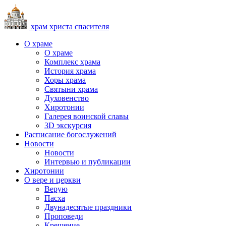
храм христа спасителя
О храме
О храме
Комплекс храма
История храма
Хоры храма
Святыни храма
Духовенство
Хиротонии
Галерея воинской славы
3D экскурсия
Расписание богослужений
Новости
Новости
Интервью и публикации
Хиротонии
О вере и церкви
Верую
Пасха
Двунадесятые праздники
Проповеди
Крещение