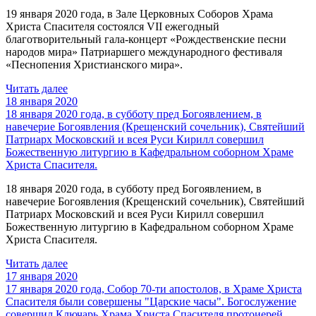
19 января 2020 года, в Зале Церковных Соборов Храма
Христа Спасителя состоялся VII ежегодный
благотворительный гала-концерт «Рождественские песни
народов мира» Патриаршего международного фестиваля
«Песнопения Христианского мира».
Читать далее
18 января 2020
18 января 2020 года, в субботу пред Богоявлением, в
навечерие Богоявления (Крещенский сочельник), Святейший
Патриарх Московский и всея Руси Кирилл совершил
Божественную литургию в Кафедральном соборном Храме
Христа Спасителя.
18 января 2020 года, в субботу пред Богоявлением, в
навечерие Богоявления (Крещенский сочельник), Святейший
Патриарх Московский и всея Руси Кирилл совершил
Божественную литургию в Кафедральном соборном Храме
Христа Спасителя.
Читать далее
17 января 2020
17 января 2020 года, Собор 70-ти апостолов, в Храме Христа
Спасителя были совершены "Царские часы". Богослужение
совершил Ключарь Храма Христа Спасителя протоиерей