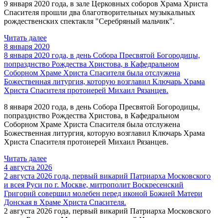
9 января 2020 года, в зале Церковных соборов Храма Христа
Спасителя прошли два благотворительных музыкальных
рождественских спектакля "Серебряный мальчик".
Читать далее
8 января 2020
8 января 2020 года, в день Собора Пресвятой Богородицы,
попразднство Рождества Христова, в Кафедральном
Соборном Храме Христа Спасителя была отслужена
Божественная литургия, которую возглавил Ключарь Храма
Христа Спасителя протоиерей Михаил Рязанцев.
8 января 2020 года, в день Собора Пресвятой Богородицы,
попразднство Рождества Христова, в Кафедральном
Соборном Храме Христа Спасителя была отслужена
Божественная литургия, которую возглавил Ключарь Храма
Христа Спасителя протоиерей Михаил Рязанцев.
Читать далее
4 августа 2026
2 августа 2026 года, первый викарий Патриарха Московского
и всея Руси по г. Москве, митрополит Воскресенский
Григорий совершил молебен перед иконой Божией Матери
Донская в Храме Христа Спасителя.
2 августа 2026 года, первый викарий Патриарха Московского