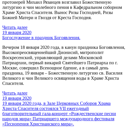
протоиерей Михаил Рязанцев возглавил Божественную
литургию и чин молебного пения в Кафедральном cоборном
Храме Христа Спасителя. Вынос Ризы Господней, Ризы
Божией Матери и Гвоздя от Креста Господня.
Читать далее
19 января 2020
Богослужение в праздник Богоявления.
Вечером 18 января 2020 года, в канун праздника Богоявления,
Высокопреосвященнейший Дионисий, митрополит
Воскресенский, управляющий делами Московской
Патриархии, первый викарий Святейшего Патриарха по г.
Москве, совершил Всенощное бдение, а в самый день
праздника, 19 января – Божественную литургию св. Василия
Великого и чин Великого освящения воды в Храме Христа
Спасителя.
Читать далее
19 января 2020
19 января 2020 года, в Зале Церковных Соборов Храма
Христа Спасителя состоялся VII ежегодный
благотворительный гала-концерт «Рождественские песни
народов мира» Патриаршего международного фестиваля
«Песнопения Христианского мира».