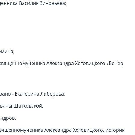
щенника Василия Зиновьева;
омина;
 священномученика Александра Хотовицкого «Вечер
ано - Екатерина Либерова;
тьяны Шатковской;
андров.
вященномученика Александра Хотовицкого, историк,