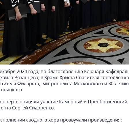
декабря 2024 года, по благословению Ключаря Кафедрал
хаила Рязанцева, в Храме Христа Спасителя состоялся 
ятителя Филарета, митрополита Московского и 30-лети
товицкого.
концерте приняли участие Камерный и Преображенский 
гента Сергей Сидоренко.
исполнении сводного хора прозвучали произведения: