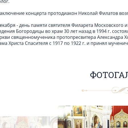
олог.
заключение концерта протодиакон Николай Филатов возгл
декабря - день памяти святителя Филарета Московского и
едения Богородицы во храм 30 лет назад в 1994 г. сост
ркви священномученика протопресвитера Александра Х
ама Христа Спасителя с 1917 по 1922 г. и принял мученич
ФОТОГА