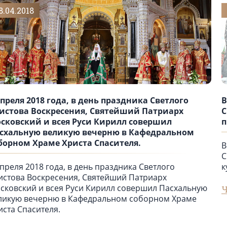
8.04.2018
апреля 2018 года, в день праздника Светлого
В
истова Воскресения, Святейший Патриарх
С
сковский и всея Руси Кирилл совершил
п
схальную великую вечерню в Кафедральном
борном Храме Христа Спасителя.
В
С
апреля 2018 года, в день праздника Светлого
к
истова Воскресения, Святейший Патриарх
сковский и всея Руси Кирилл совершил Пасхальную
Ч
ликую вечерню в Кафедральном соборном Храме
иста Спасителя.