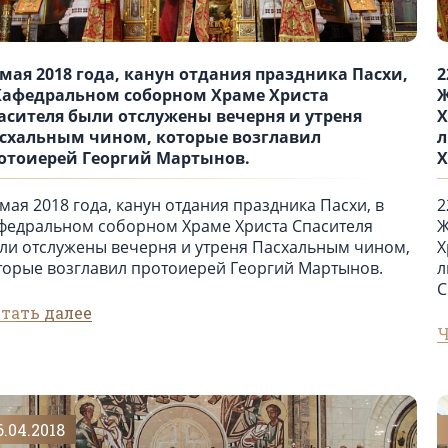
 мая 2018 года, канун отдания праздника Пасхи,
2
Кафедральном соборном Храме Христа
Ж
асителя были отслужены вечерня и утреня
Х
схальным чином, которые возглавил
л
отоиерей Георгий Мартынов.
Х
 мая 2018 года, канун отдания праздника Пасхи, в
2
федральном соборном Храме Христа Спасителя
Ж
ли отслужены вечерня и утреня Пасхальным чином,
Х
торые возглавил протоиерей Георгий Мартынов.
л
С
тать далее
Ч
6.04.2018