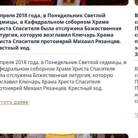
апреля 2018 года, в Понедельник Светлой
В
дмицы, в Кафедральном соборном Храме
с
иста Спасителя была отслужена Божественная
П
тургия, которую возглавил Ключарь Храма
с
иста Спасителя протоиерей Михаил Рязанцев.
п
естный ход.
з
З
апреля 2018 года, в Понедельник Светлой седмицы, в
федральном соборном Храме Христа Спасителя
В
ла отслужена Божественная литургия, которую
с
зглавил Ключарь Храма Христа Спасителя
П
отоиерей Михаил Рязанцев. Крестный ход.
П
х
с
тать далее
Ч