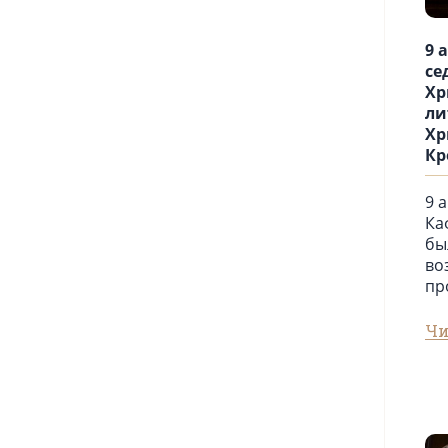
9 
се
Хр
ли
Хр
Кр
9 
Ка
бы
во
пр
Чи