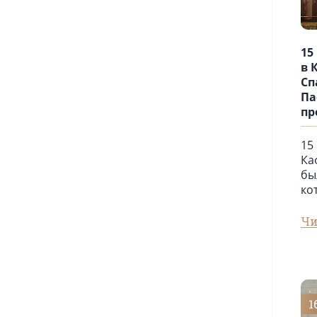
15
в 
Сп
Па
пр
15
Ка
бы
ко
Чи
1