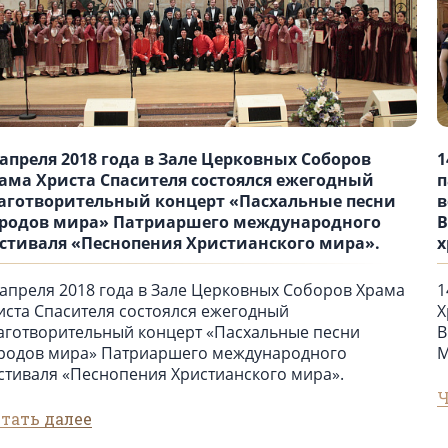
 апреля 2018 года в Зале Церковных Соборов
1
ама Христа Спасителя состоялся ежегодный
п
аготворительный концерт «Пасхальные песни
в
родов мира» Патриаршего международного
В
стиваля «Песнопения Христианского мира».
х
 апреля 2018 года в Зале Церковных Соборов Храма
1
иста Спасителя состоялся ежегодный
Х
аготворительный концерт «Пасхальные песни
В
родов мира» Патриаршего международного
М
стиваля «Песнопения Христианского мира».
Ч
тать далее