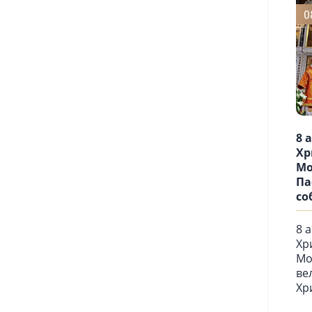
0
8 
Хр
Мо
Па
со
8 
Хр
Мо
ве
Хр