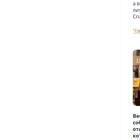
а 
ли
Сп
Чи
1
Ве
со
от
ко