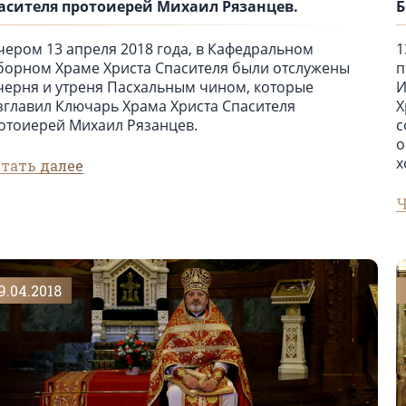
асителя протоиерей Михаил Рязанцев.
Б
чером 13 апреля 2018 года, в Кафедральном
1
борном Храме Христа Спасителя были отслужены
п
черня и утреня Пасхальным чином, которые
И
зглавил Ключарь Храма Христа Спасителя
Х
отоиерей Михаил Рязанцев.
с
о
х
тать далее
Ч
9.04.2018