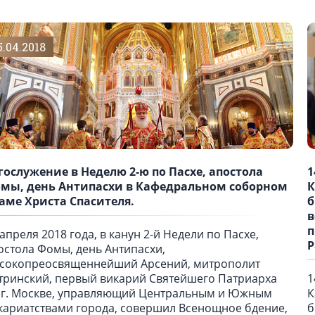
5.04.2018
гослужение в Неделю 2-ю по Пасхе, апостола
1
мы, день Антипасхи в Кафедральном соборном
К
аме Христа Спасителя.
б
в
п
 апреля 2018 года, в канун 2-й Недели по Пасхе,
Р
остола Фомы, день Антипасхи,
сокопреосвященнейший Арсений, митрополит
тринский, первый викарий Святейшего Патриарха
1
 г. Москве, управляющий Центральным и Южным
К
кариатствами города, совершил Всенощное бдение,
б