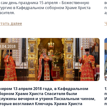
в сам день праздника 15 апреля – Божественную
в
тургию в Кафедральном соборном Храме Христа
п
асителя.
а
тать далее
Ч
3.04.2018
чером 13 апреля 2018 года, в Кафедральном
1
борном Храме Христа Спасителя были
п
служены вечерня и утреня Пасхальным чином,
И
торые возглавил Ключарь Храма Христа
п