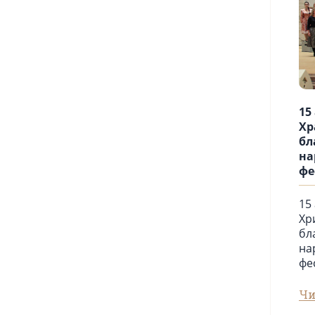
15
Хр
бл
на
фе
15
Хр
бл
на
фе
Чи