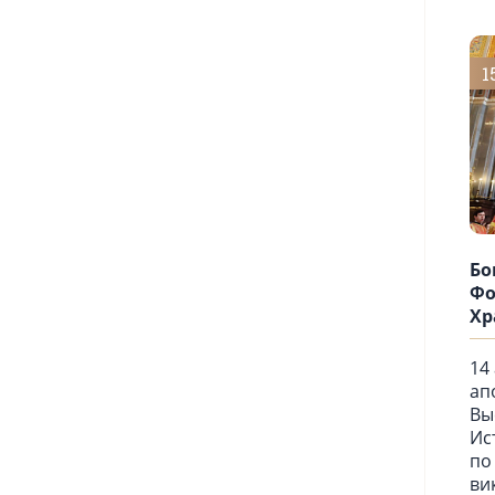
1
Бо
Фо
Хр
14
ап
Вы
Ис
по
ви