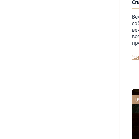
Сп
Ве
со
ве
во
пр
Чи
0