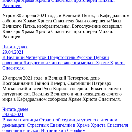
Ключарь Храма Христа Спасителя протоиерей Михаил
Рязанцев.
Утром 30 апреля 2021 года, в Великий Пяток, в Кафедральном
соборном Храме Христа Спасителя были совершены Часы
Великого Пятка, изобразительны. Богослужение совершил
Ключарь Храма Христа Спасителя протоиерей Михаил
Рязанцев.
Читать далее
29.04.2021
В Великий Четверток Предстоятель Русской Церкви
совершил Литургию и чин освящения мира в Храме Христа
Спасителя.
29 апреля 2021 года, в Великий Четверток, день
Воспоминания Тайной Вечери, Святейший Патриарх
Московский и всея Руси Кирилл совершил Божественную
литургию свт. Василия Великого и чин освящения святого
мира в Кафедральном соборном Храме Христа Спасителя.
Читать далее
29.04.2021
В канун пятницы Страстной седмицы утреню с чтением
двенадцати Страстных Евангелий в Храме Христа Спасителя
совершил епископ Истринский Серафим.