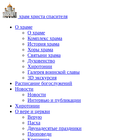
храм христа спасителя
О храме
О храме
Комплекс храма
История храма
Хоры храма
Святыни храма
Духовенство
Хиротонии
Галерея воинской славы
3D экскурсия
Расписание богослужений
Новости
Новости
Интервью и публикации
Хиротонии
О вере и церкви
Верую
Пасха
Двунадесятые праздники
Проповеди
Крещение