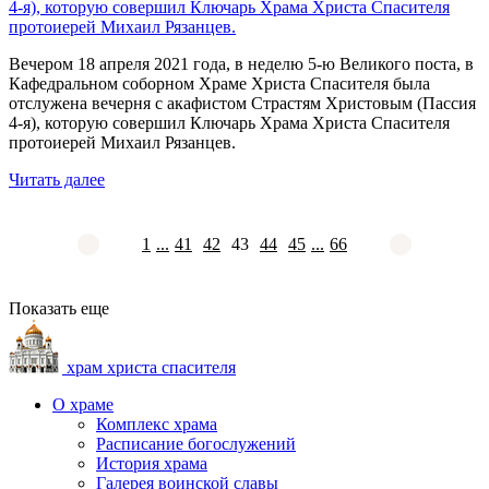
4-я), которую совершил Ключарь Храма Христа Спасителя
протоиерей Михаил Рязанцев.
Вечером 18 апреля 2021 года, в неделю 5-ю Великого поста, в
Кафедральном соборном Храме Христа Спасителя была
отслужена вечерня с акафистом Страстям Христовым (Пассия
4-я), которую совершил Ключарь Храма Христа Спасителя
протоиерей Михаил Рязанцев.
Читать далее
1
...
41
42
43
44
45
...
66
Показать еще
храм христа спасителя
О храме
Комплекс храма
Расписание богослужений
История храма
Галерея воинской славы