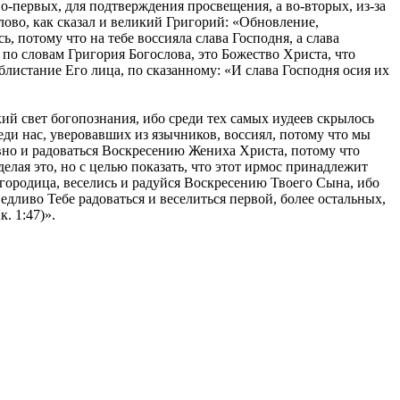
во-первых, для подтверждения просвещения, а во-вторых, из-за
лово, как сказал и великий Григорий: «Обновление,
, потому что на тебе воссияла слава Господня, а слава
 по словам Григория Богослова, это Божество Христа, что
 блистание Его лица, по сказанному: «И слава Господня осия их
икий свет богопознания, ибо среди тех самых иудеев скрылось
реди нас, уверовавших из язычников, воссиял, потому что мы
овно и радоваться Воскресению Жениха Христа, потому что
елая это, но с целью показать, что этот ирмос принадлежит
огородица, веселись и радуйся Воскресению Твоего Сына, ибо
едливо Тебе радоваться и веселиться первой, более остальных,
. 1:47)».