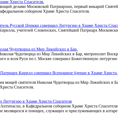
раме Христа Спасителя.
ляющий делами Московской Патриархии, первый викарий Святейш
афедральном соборном Храме Христа Спасителя.
ятель Русской Церкви совершил Литургию в Храме Христа Спас
и Кирилла, учителей Словенских, Святейший Патриарх Московск
олая Чудотворца из Мир Ликийских в Бар.
я Николая Чудотворца из Мир Ликийских в Бар, митрополит Вос
го и всея Руси по г. Москве совершил Божественную литургию
 Патриарх Кирилл совершил Всенощное бдение в Храме Христа 
ения мощей святителя Николая Чудотворца из Мир Ликийских в 
Христа Спасителя.
ил Литургию в Храме Христа Спасителя
нь Антипасхи, в Кафедральном соборном Храме Христа Спасител
е молящихся и поющих, служащих и прислуживающих в алтаре уч