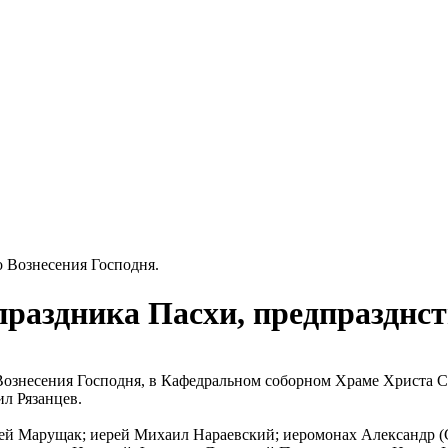
о Вознесения Господня.
праздника Пасхи, предпразднст
 Вознесения Господня, в Кафедральном соборном Храме Христа 
л Рязанцев.
й Марущак; иерей Михаил Нараевский; иеромонах Александр (С