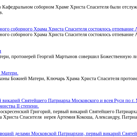
 в Кафедральном соборном Храме Христа Спасителя были отслуж
в.
ного соборного Храма Христа Спасителя состоялось отпевание 
ного соборного Храма Христа Спасителя состоялось отпевание 
и
атери, протоиерей Георгий Мартынов совершил Божественную л
 Матери.
иконы Божией Матери, Ключарь Храма Христа Спасителя протои
й викарий Святейшего Патриарха Московского и всея Руси по г
нства II степени.
Воскресенский Григорий, первый викарий Святейшего Патриарха
 Христа Спасителя иерея Артемия Кокоша, Александру, Патриа
ляющий делами Московской Патриархии, первый викарий Святейш