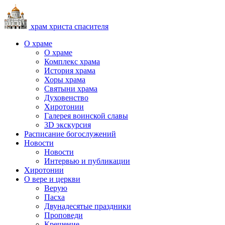
храм христа спасителя
О храме
О храме
Комплекс храма
История храма
Хоры храма
Святыни храма
Духовенство
Хиротонии
Галерея воинской славы
3D экскурсия
Расписание богослужений
Новости
Новости
Интервью и публикации
Хиротонии
О вере и церкви
Верую
Пасха
Двунадесятые праздники
Проповеди
Крещение