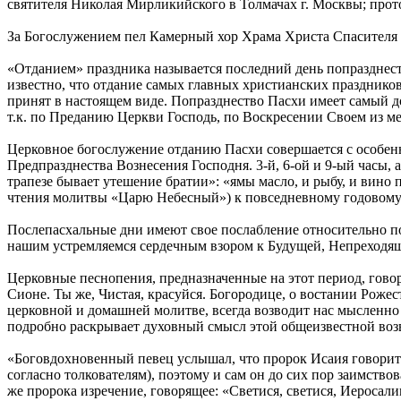
святителя Николая Мирликийского в Толмачах г. Москвы; пр
За Богослужением пел Камерный хор Храма Христа Спасителя 
«Отданием» праздника называется последний день попразднест
известно, что отдание самых главных христианских праздников
принят в настоящем виде. Попразднество Пасхи имеет самый 
т.к. по Преданию Церкви Господь, по Воскресении Своем из ме
Церковное богослужение отданию Пасхи совершается с особенн
Предпразднества Вознесения Господня. 3-й, 6-ой и 9-ый часы,
трапезе бывает утешение братии»: «ямы масло, и рыбу, и вин
чтения молитвы «Царю Небесный») к повседневному годовому 
Послепасхальные дни имеют свое послабление относительно по
нашим устремляемся сердечным взором к Будущей, Непреходяще
Церковные песнопения, предназначенные на этот период, говор
Сионе. Ты же, Чистая, красуйся. Богородице, о востании Рож
церковной и домашней молитве, всегда возводит нас мысленн
подробно раскрывает духовный смысл этой общеизвестной во
«Боговдохновенный певец услышал, что пророк Исаия говорит:
согласно толкователям), поэтому и сам он до сих пор заимств
же пророка изречение, говорящее: «Светися, светися, Иеросалим