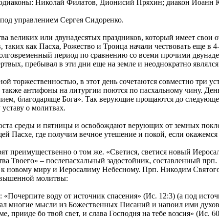
отодиаконы: Николай Филатов, Дионисий Пряхин; диакон Иоанн
под управлением Сергея Сидоренко.
ва великих или двунадесятых праздников, который имеет свои 
, таких как Пасха, Рожество и Троица начали чествовать еще в 
долговременный период по сравнению со всеми прочими двунаде
ртвых, пребывал в эти дни еще на земле и неоднократно являлс
ой торжественностью, в этот день сочетаются совместно три ус
 а также антифоны на литургии поются по пасхальному чину. Ден
о пием, благодаряще Бога». Так верующие прощаются до следующе
уставу о молитвах.
ста среды и пятницы и освобождают верующих от земных поклон
й Пасхе, где получим вечное утешение и покой, если окажемся
ят преимущественно о том же. «Светися, светися новый Иеросали
ества Твоего» – послепасхальный задостойник, составленный пр
о к новому миру и Иеросалиму Небесному. Прп. Никодим Святог
звышенной молитвы:
 «Почерпите воду от источник спасения» (Ис. 12:3) (а под ист
овал многие мысли из Божественных Писаний и напоил ими духов
е, прииде бо твой свет, и слава Господня на тебе возсия» (Ис. 6