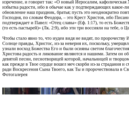
изречение, и говорит так: «О новый Иеросалим, кафолическая Х
избытка радости, ибо в обычае как у подтверждающих какое-либ
обновление наш праздник, братья; пусть это неоднократно повто
Господня, по словам Феодора, – это Крест Христов, ибо Писани
подтверждает и Павел: «Отец славы» (Еф. 1:17), то есть Божест
(то есть пастырей)» (Лк. 2:9), ибо эти три воссияли на тебе, о 
Чтобы стало явно то, что иудеи видя не видят, по пророчеству 
Солнце правды, Христос, из-за неверия их, поскольку, умерщвл
узнали восход Божества Его и были осияны светом благочести
Христова радость и ликование являются и нашими. Затем он обр
девятой песни, песнотворицей которой, начальницей и творцом
как прежде в Твое сердце вошел меч скорби из-за страдания и 
ради Воскресения Сына Твоего, как Ты и пророчествовала в Сво
Фотогалерея