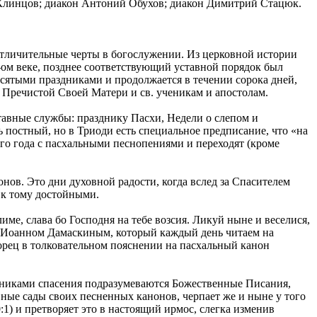
 Клинцов; диакон Антоний Обухов; диакон Димитрий Стацюк.
отличительные черты в богослужении. Из церковной истории
4-ом веке, позднее соответствующий уставной порядок был
сятыми праздниками и продолжается в течении сорока дней,
я Пречистой Своей Матери и св. ученикам и апостолам.
тавные службы: празднику Пасхи, Недели о слепом и
ь постный, но в Триоди есть специальное предписание, что «на
го года с пасхальными песнопениями и переходят (кроме
ов. Это дни духовной радости, когда вслед за Спасителем
 к тому достойными.
ме, слава бо Господня на тебе возсия. Ликуй ныне и веселися,
п. Иоанном Дамаскиным, который каждый день читаем на
орец в толковательном пояснении на пасхальный канон
очниками спасения подразумеваются Божественные Писания,
ные сады своих песненных канонов, черпает же и ныне у того
0:1) и претворяет это в настоящий ирмос, слегка изменив