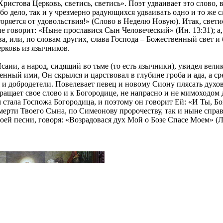
ристова Церковь, светись, светись». Поэт удваивает это слово, 
о дело, так и у чрезмерно радующихся удваивать одно и то же с
ряется от удовольствия!» (Слово в Неделю Новую). Итак, светись
е говорит: «Ныне прославися Сын Человеческий» (Ин. 13:31); а,
ва, или, по словам других, слава Господа – Божественный свет и
Церковь из язычников.
Исаии, а народ, сидящий во тьме (то есть язычники), увидел вел
енный ими, Он скрылся и царствовал в глубине гроба и ада, а с
я и добродетели. Повелевает певец и новому Сиону плясать дух
ащает свое слово и к Богородице, не напрасно и не мимоходом д
 стала Госпожа Богородица, и поэтому он говорит Ей: «И Ты, Б
смерти Твоего Сына, по Симеонову пророчеству, так и ныне справ
ей песни, говоря: «Возрадовася дух Мой о Бозе Спасе Моем» (Лк