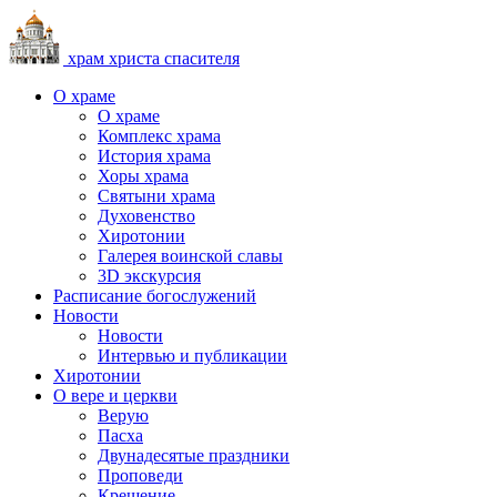
храм христа спасителя
О храме
О храме
Комплекс храма
История храма
Хоры храма
Святыни храма
Духовенство
Хиротонии
Галерея воинской славы
3D экскурсия
Расписание богослужений
Новости
Новости
Интервью и публикации
Хиротонии
О вере и церкви
Верую
Пасха
Двунадесятые праздники
Проповеди
Крещение