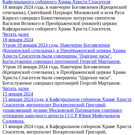
Кафедрального соборного Храма Христа Спасителя
18 января 2024 года, в навечерие Богоявления (Крещенский
сочельник), Святейший Патриарх Московский и всея Руси
Кирилл совершил Божественную литургию святителя
Василия Великого в Преображенской (нижней) церкви
Кафедрального соборного Храма Христа Спасителя.
Читать далее
18 января 2024
Утром 18 января 2024 года, Навечерие Богоявления
(Крещенский сочельник), в Преображенской церкви Храма
Христа Спасителя были совершены "Царские часы".
Богослужение совершил протоиерей Георгий Мартынов.
Утром 18 января 2024 года, Навечерие Богоявления
(Крещенский сочельник), в Преображенской церкви Храма
Христа Спасителя были совершены "Царские часы".
Богослужение совершил протоиерей Георгий Мартынов.
Читать далее
15 января 2024
15 января 2024 года, в Кафедральном соборном Храме Христа
Спасителя, митрополит Воскресенский Григорий,
управляющий делами Московской Патриархии совершил
отпевание народного артиста СССР Юрия Мефодьевича
Соломина.
15 января 2024 года, в Кафедральном соборном Храме Христа
Спасителя, митрополит Воскресенский Григорий,