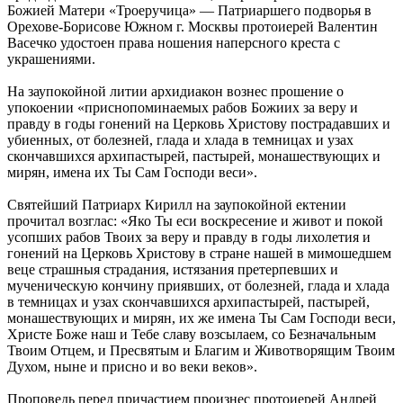
Божией Матери «Троеручица» — Патриаршего подворья в
Орехове-Борисове Южном г. Москвы протоиерей Валентин
Васечко удостоен права ношения наперсного креста с
украшениями.
На заупокойной литии архидиакон вознес прошение о
упокоении «приснопоминаемых рабов Божиих за веру и
правду в годы гонений на Церковь Христову пострадавших и
убиенных, от болезней, глада и хлада в темницах и узах
скончавшихся архипастырей, пастырей, монашествующих и
мирян, имена их Ты Сам Господи веси».
Святейший Патриарх Кирилл на заупокойной ектении
прочитал возглас: «Яко Ты еси воскресение и живот и покой
усопших рабов Твоих за веру и правду в годы лихолетия и
гонений на Церковь Христову в стране нашей в мимошедшем
веце страшныя страдания, истязания претерпевших и
мученическую кончину приявших, от болезней, глада и хлада
в темницах и узах скончавшихся архипастырей, пастырей,
монашествующих и мирян, их же имена Ты Сам Господи веси,
Христе Боже наш и Тебе славу возсылаем, со Безначальным
Твоим Отцем, и Пресвятым и Благим и Животворящим Твоим
Духом, ныне и присно и во веки веков».
Проповедь перед причастием произнес протоиерей Андрей