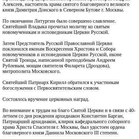
Алексеев, настоятель храма святого благоверного великого
князя Димитрия Донского в Северном Бутове г. Москвы.
По окончании Литургии было совершено славление.
Святейший Владыка прочитал молитву ко святым
новомученикам и исповедникам Церкви Русской.
Затем Предстоятель Русской Православной Церкви
поклонился иконам Воскресения Христова и Собора
новомучеников и исповедников Церкви Русской, иконе
Святой Троицы, написанной преподобным Андреем
Рублевым, мощам святителя Филарета (Дроздова),
митрополита Московского.
Святейший Патриарх Кирилл обратился к участникам
богослужения с Первосвятительским словом.
Состоялось вручение церковных наград.
Во внимание к трудам на благо Святой Церкви и в связи с 40-
летием со дня рождения архидиакон Константин Барган,
Патриарший архидиакон, клирик кафедрального соборного
храма Христа Спасителя г. Москвы, был удостоен ордена
благоверного князя Даниила Московского III степени.