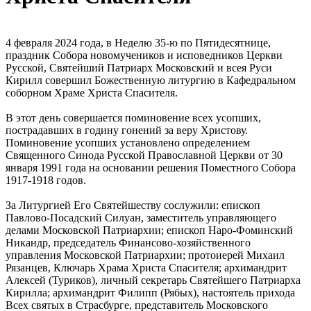
4 февраля 2024 года, в Неделю 35-ю по Пятидесятнице,
праздник Собора новомучеников и исповедников Церкви
Русской, Святейший Патриарх Московский и всея Руси
Кирилл совершил Божественную литургию в Кафедральном
соборном Храме Христа Спасителя.
В этот день совершается поминовение всех усопших,
пострадавших в годину гонений за веру Христову.
Поминовение усопших установлено определением
Священного Синода Русской Православной Церкви от 30
января 1991 года на основании решения Поместного Собора
1917-1918 годов.
За Литургией Его Святейшеству сослужили: епископ
Павлово-Посадский Силуан, заместитель управляющего
делами Московской Патриархии; епископ Наро-Фоминский
Никандр, председатель Финансово-хозяйственного
управления Московской Патриархии; протоиерей Михаил
Рязанцев, Ключарь Храма Христа Спасителя; архимандрит
Алексей (Туриков), личный секретарь Святейшего Патриарха
Кирилла; архимандрит Филипп (Рябых), настоятель прихода
Всех святых в Страсбурге, представитель Московского