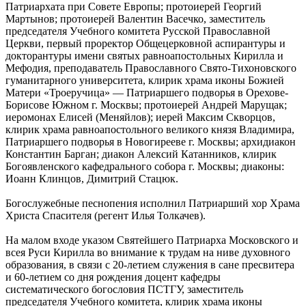
Патриархата при Совете Европы; протоиерей Георгий
Мартынов; протоиерей Валентин Васечко, заместитель
председателя Учебного комитета Русской Православной
Церкви, первый проректор Общецерковной аспирантуры и
докторантуры имени святых равноапостольных Кирилла и
Мефодия, преподаватель Православного Свято-Тихоновского
гуманитарного университета, клирик храма иконы Божией
Матери «Троеручица» — Патриаршего подворья в Орехове-
Борисове Южном г. Москвы; протоиерей Андрей Марущак;
иеромонах Елисей (Меняйлов); иерей Максим Скворцов,
клирик храма равноапостольного великого князя Владимира,
Патриаршего подворья в Новогирееве г. Москвы; архидиакон
Константин Барган; диакон Алексий Катанников, клирик
Богоявленского кафедрального собора г. Москвы; диаконы:
Иоанн Клинцов, Димитрий Стацюк.
Богослужебные песнопения исполнил Патриарший хор Храма
Христа Спасителя (регент Илья Толкачев).
На малом входе указом Святейшего Патриарха Московского и
всея Руси Кирилла во внимание к трудам на ниве духовного
образования, в связи с 20-летием служения в сане пресвитера
и 60-летием со дня рождения доцент кафедры
систематического богословия ПСТГУ, заместитель
председателя Учебного комитета, клирик храма иконы