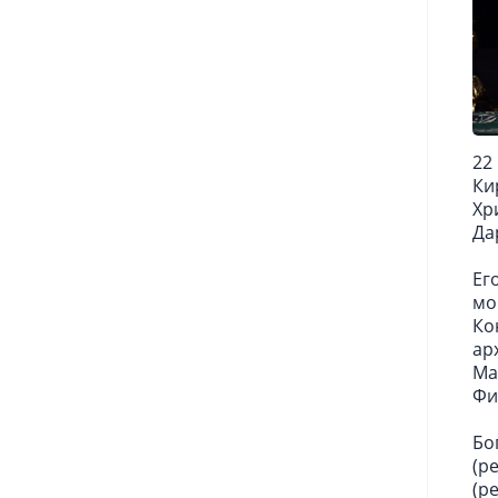
22
Ки
Хр
Да
Ег
мо
Ко
ар
Ма
Фи
Бо
(р
(р