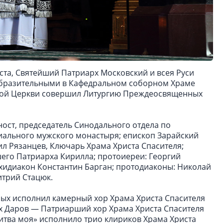
оста, Святейший Патриарх Московский и всея Руси
зобразительными в Кафедральном соборном Храме
вной Церкви совершил Литургию Преждеосвященных
ост, председатель Синодального отдела по
иального мужского монастыря; епископ Зарайский
л Рязанцев, Ключарь Храма Христа Спасителя;
шего Патриарха Кирилла; протоиереи: Георгий
хидиакон Константин Барган; протодиаконы: Николай
итрий Стацюк.
ных исполнил камерный хор Храма Христа Спасителя
х Даров — Патриарший хор Храма Христа Спасителя
литва моя» исполнило трио клириков Храма Христа