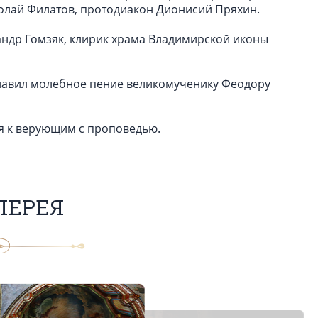
олай Филатов, протодиакон Дионисий Пряхин.
ндр Гомзяк, клирик храма Владимирской иконы
лавил молебное пение великомученику Феодору
я к верующим с проповедью.
ЛЕРЕЯ