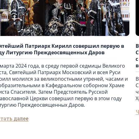
ятейший Патриарх Кирилл совершил первую в
В
ду Литургию Преждеосвященных Даров
С
с
в
 марта 2024 года, в среду первой седмицы Великого
ста, Святейший Патриарх Московский и всея Руси
рилл молился за великопостными утреней, часами и
В
образительными в Кафедральном соборном Храме
С
иста Спасителя. Затем Предстоятель Русской
ч
авославной Церкви совершил первую в этом году
Х
тургию Преждеосвященных Даров.
Ч
тать далее