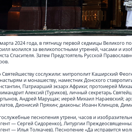
 марта 2024 года, в пятницу первой седмицы Великого п
рилл молился за великопостными утреней, часами и и
иста Спасителя. Затем Предстоятель Русской Правосла
ров.
о Святейшеству сослужили: митрополит Каширский Феогн
настырям и монашеству, наместник Донского ставропиг
нстантин, Патриарший экзарх Африки; протоиерей Михаи
химандрит Алексий (Туриков), личный секретарь Святей
ртынов, Андрей Марущак; иерей Михаил Нараевский; ар
латов, Дионисий Пряхин; диаконы: Иоанн Клинцов, Дим
гослужебные песнопения утрени, часов и изобразитель
егент — Сергей Сидоренко), Литургии Преждеосвященны
егент — Илья Толкачев). Песнопение «Да исправится мо