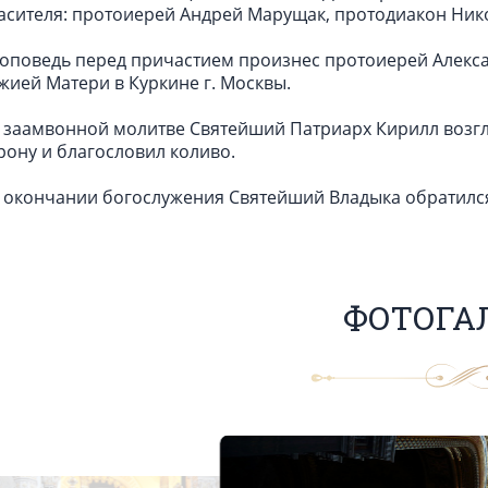
асителя: протоиерей Андрей Марущак, протодиакон Ник
оповедь перед причастием произнес протоиерей Алекса
жией Матери в Куркине г. Москвы.
 заамвонной молитве Святейший Патриарх Кирилл возг
рону и благословил коливо.
 окончании богослужения Святейший Владыка обратилс
ФОТОГА