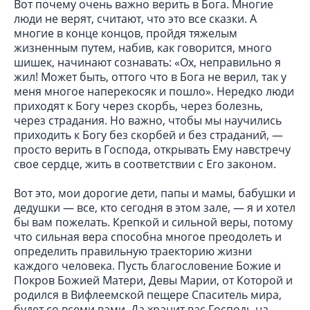
Вот почему очень важно верить в Бога. Многие
люди не верят, считают, что это все сказки. А
многие в конце концов, пройдя тяжелым
жизненным путем, набив, как говорится, много
шишек, начинают сознавать: «Ох, неправильно я
жил! Может быть, оттого что в Бога не верил, так у
меня многое наперекосяк и пошло». Нередко люди
приходят к Богу через скорбь, через болезнь,
через страдания. Но важно, чтобы мы научились
приходить к Богу без скорбей и без страданий, —
просто верить в Господа, открывать Ему навстречу
свое сердце, жить в соответствии с Его законом.
Вот это, мои дорогие дети, папы и мамы, бабушки и
дедушки — все, кто сегодня в этом зале, — я и хотел
бы вам пожелать. Крепкой и сильной веры, потому
что сильная вера способна многое преодолеть и
определить правильную траекторию жизни
каждого человека. Пусть благословение Божие и
Покров Божией Матери, Девы Марии, от Которой и
родился в Вифлеемской пещере Спаситель мира,
будет со всеми вами. Да хранит вас Господь на