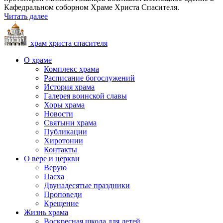
Кафедральном cоборном Храме Христа Спасителя.
Читать далее
храм христа спасителя
О храме
Комплекс храма
Расписание богослужений
История храма
Галерея воинской славы
Хоры храма
Новости
Святыни храма
Публикации
Хиротонии
Контакты
О вере и церкви
Верую
Пасха
Двунадесятые праздники
Проповеди
Крещение
Жизнь храма
Воскресная школа для детей