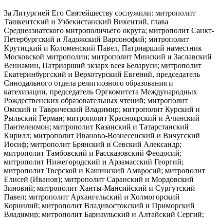
За Литургией Его Святейшеству сослужили: митрополит
Ташкентский и Узбекистанский Викентий, глава
Среднеазиатского митрополичьего округа; митрополит Санкт-
Петербургский и Ладожский Варсонофий; митрополит
Крутицкий и Коломенский Павел, Патриарший наместник
Московской митрополии; митрополит Минский и Заславский
Вениамин, Патриарший экзарх всея Беларуси; митрополит
Екатеринбургский и Верхотурский Евгений, председатель
Синодального отдела религиозного образования и
катехизации, председатель Оргкомитета Международных
Рождественских образовательных чтений; митрополит
Омский и Таврический Владимир; митрополит Курский и
Рыльский Герман; митрополит Красноярский и Ачинский
Пантелеимон; митрополит Казанский и Татарстанский
Кирилл; митрополит Иваново-Вознесенский и Вичугский
Иосиф; митрополит Брянский и Севский Александр;
митрополит Тамбовский и Рассказовский Феодосий;
митрополит Нижегородский и Арзамасский Георгий;
митрополит Тверской и Кашинский Амвросий; митрополит
Елисей (Иванов); митрополит Саранский и Мордовский
Зиновий; митрополит Ханты-Мансийский и Сургутский
Павел; митрополит Архангельский и Холмогорский
Корнилий; митрополит Владивостокский и Приморский
Владимир; митрополит Барнаульский и Алтайский Сергий;