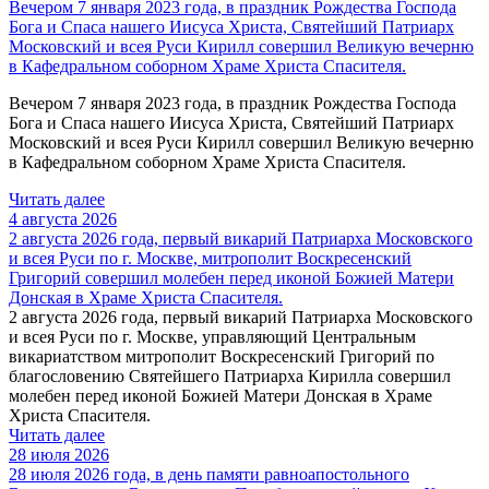
Вечером 7 января 2023 года, в праздник Рождества Господа
Бога и Спаса нашего Иисуса Христа, Святейший Патриарх
Московский и всея Руси Кирилл совершил Великую вечерню
в Кафедральном соборном Храме Христа Спасителя.
Вечером 7 января 2023 года, в праздник Рождества Господа
Бога и Спаса нашего Иисуса Христа, Святейший Патриарх
Московский и всея Руси Кирилл совершил Великую вечерню
в Кафедральном соборном Храме Христа Спасителя.
Читать далее
4 августа 2026
2 августа 2026 года, первый викарий Патриарха Московского
и всея Руси по г. Москве, митрополит Воскресенский
Григорий совершил молебен перед иконой Божией Матери
Донская в Храме Христа Спасителя.
2 августа 2026 года, первый викарий Патриарха Московского
и всея Руси по г. Москве, управляющий Центральным
викариатством митрополит Воскресенский Григорий по
благословению Святейшего Патриарха Кирилла совершил
молебен перед иконой Божией Матери Донская в Храме
Христа Спасителя.
Читать далее
28 июля 2026
28 июля 2026 года, в день памяти равноапостольного