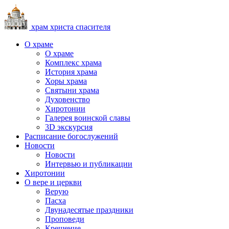
храм христа спасителя
О храме
О храме
Комплекс храма
История храма
Хоры храма
Святыни храма
Духовенство
Хиротонии
Галерея воинской славы
3D экскурсия
Расписание богослужений
Новости
Новости
Интервью и публикации
Хиротонии
О вере и церкви
Верую
Пасха
Двунадесятые праздники
Проповеди
Крещение