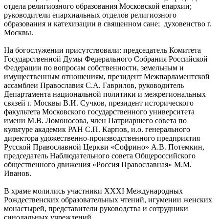
отдела религиозного образования Московской епархии;
руководители епархиальных отделов религиозного
образования и катехизации в священном сане; духовенство г.
Москвы.
На богослужении присутствовали: председатель Комитета
Государственной Думы Федерального Собрания Российской
Федерации по вопросам собственности, земельным и
имущественным отношениям, президент Межпарламентской
ассамблеи Православия С.А. Гаврилов, руководитель
Департамента национальной политики и межрегиональных
связей г. Москвы В.И. Сучков, президент исторического
факультета Московского государственного университета
имени М.В. Ломоносова, член Патриаршего совета по
культуре академик РАН С.П. Карпов, и.о. генерального
директора удожественно-производственного предприятия
Русской Православной Церкви «Софрино» А.В. Потемкин,
председатель Наблюдательного совета Общероссийского
общественного движения «Россия Православная» М.М.
Иванов.
В храме молились участники XXХI Международных
Рождественских образовательных чтений, игумении женских
монастырей, представители руководства и сотрудники
синодальных учреждений.