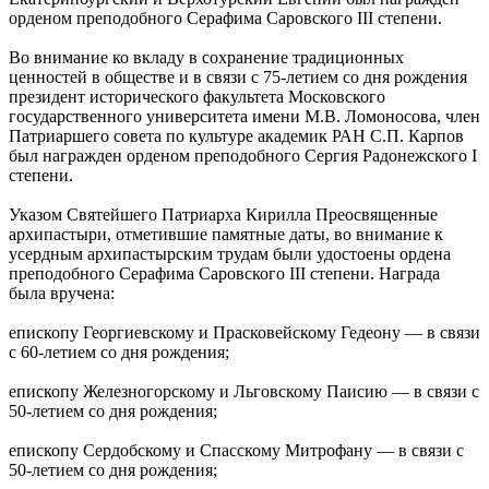
орденом преподобного Серафима Саровского III степени.
Во внимание ко вкладу в сохранение традиционных
ценностей в обществе и в связи с 75-летием со дня рождения
президент исторического факультета Московского
государственного университета имени М.В. Ломоносова, член
Патриаршего совета по культуре академик РАН С.П. Карпов
был награжден орденом преподобного Сергия Радонежского I
степени.
Указом Святейшего Патриарха Кирилла Преосвященные
архипастыри, отметившие памятные даты, во внимание к
усердным архипастырским трудам были удостоены ордена
преподобного Серафима Саровского III степени. Награда
была вручена:
епископу Георгиевскому и Прасковейскому Гедеону — в связи
с 60-летием со дня рождения;
епископу Железногорскому и Льговскому Паисию — в связи с
50-летием со дня рождения;
епископу Сердобскому и Спасскому Митрофану — в связи с
50-летием со дня рождения;