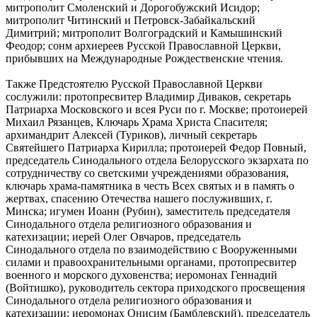
митрополит Смоленский и Дорогобужский Исидор;
митрополит Читинский и Петровск-Забайкальский
Димитрий; митрополит Волгоградский и Камышинский
Феодор; сонм архиереев Русской Православной Церкви,
прибывших на Международные Рождественские чтения.
Также Предстоятелю Русской Православной Церкви
сослужили: протопресвитер Владимир Диваков, секретарь
Патриарха Московского и всея Руси по г. Москве; протоиерей
Михаил Рязанцев, Ключарь Храма Христа Спасителя;
архимандрит Алексей (Туриков), личный секретарь
Святейшего Патриарха Кирилла; протоиерей Федор Повный,
председатель Синодального отдела Белорусского экзархата по
сотрудничеству со светскими учреждениями образования,
ключарь храма-памятника в честь Всех святых и в память о
жертвах, спасению Отечества нашего послуживших, г.
Минска; игумен Иоанн (Рубин), заместитель председателя
Синодального отдела религиозного образования и
катехизации; иерей Олег Овчаров, председатель
Синодального отдела по взаимодействию с Вооруженными
силами и правоохранительными органами, протопресвитер
военного и морского духовенства; иеромонах Геннадий
(Войтишко), руководитель сектора приходского просвещения
Синодального отдела религиозного образования и
катехизации; иеромонах Онисим (Бамблевский), председатель