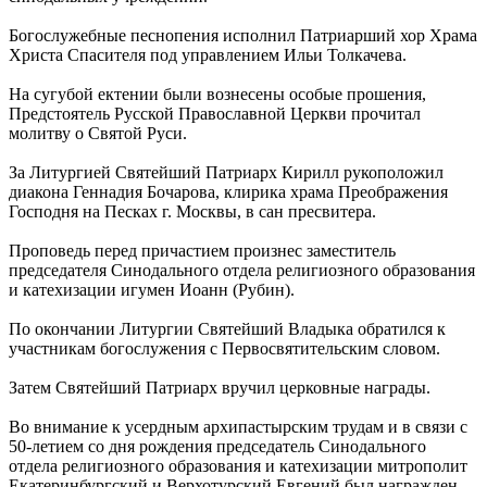
Богослужебные песнопения исполнил Патриарший хор Храма
Христа Спасителя под управлением Ильи Толкачева.
На сугубой ектении были вознесены особые прошения,
Предстоятель Русской Православной Церкви прочитал
молитву о Святой Руси.
За Литургией Святейший Патриарх Кирилл рукоположил
диакона Геннадия Бочарова, клирика храма Преображения
Господня на Песках г. Москвы, в сан пресвитера.
Проповедь перед причастием произнес заместитель
председателя Синодального отдела религиозного образования
и катехизации игумен Иоанн (Рубин).
По окончании Литургии Святейший Владыка обратился к
участникам богослужения с Первосвятительским словом.
Затем Святейший Патриарх вручил церковные награды.
Во внимание к усердным архипастырским трудам и в связи с
50-летием со дня рождения председатель Синодального
отдела религиозного образования и катехизации митрополит
Екатеринбургский и Верхотурский Евгений был награжден