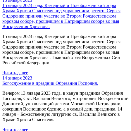
15 января 2023
15 января 2023 года, Камерный и Преображенский хоры
Храма Христа Спасителя под управлением регента Сергея
Сидоренко приняли участие во Втором Рождественском
хоровом соборе, прошедшем в Патриаршем соборе во имя
Воскресения Христова.
15 января 2023 года, Камерный и Преображенский хоры
Храма Христа Спасителя под управлением регента Сергея
Сидоренко приняли участие во Втором Рождественском
хоровом соборе, прошедшем в Патриаршем соборе во имя
Воскресения Христова - Главный храм Вооруженных Сил
Российской Федерации.
Читать далее
14 января 2023
Богослужение в праздник Обре́зания Господня.
Вечером 13 января 2023 года, в канун праздника Обре́зания
Господня, Свт. Василия Великого, митрополит Воскресенский
Дионисий, управляющий делами Московской Патриархии,
совершил Всенощное бдение, а в самый день праздника, 14
января – Божественную литургию св. Василия Великого в
Храме Христа Спасителя.
Читать далее