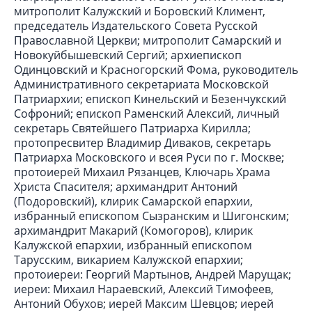
митрополит Калужский и Боровский Климент,
председатель Издательского Совета Русской
Православной Церкви; митрополит Самарский и
Новокуйбышевский Сергий; архиепископ
Одинцовский и Красногорский Фома, руководитель
Административного секретариата Московской
Патриархии; епископ Кинельский и Безенчукский
Софроний; епископ Раменский Алексий, личный
секретарь Святейшего Патриарха Кирилла;
протопресвитер Владимир Диваков, секретарь
Патриарха Московского и всея Руси по г. Москве;
протоиерей Михаил Рязанцев, Ключарь Храма
Христа Спасителя; архимандрит Антоний
(Подоровский), клирик Самарской епархии,
избранный епископом Сызранским и Шигонским;
архимандрит Макарий (Комогоров), клирик
Калужской епархии, избранный епископом
Тарусским, викарием Калужской епархии;
протоиереи: Георгий Мартынов, Андрей Марущак;
иереи: Михаил Нараевский, Алексий Тимофеев,
Антоний Обухов; иерей Максим Шевцов; иерей