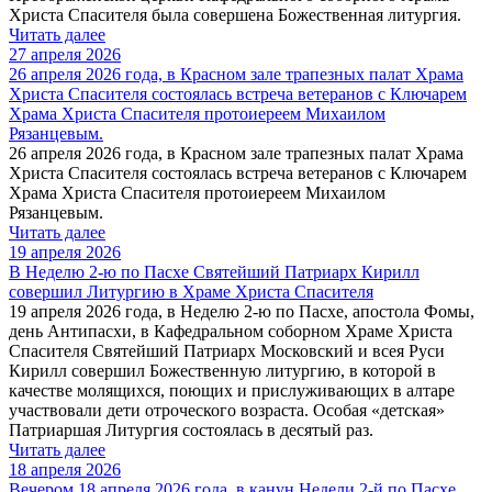
Христа Спасителя была совершена Божественная литургия.
Читать далее
27 апреля 2026
26 апреля 2026 года, в Красном зале трапезных палат Храма
Христа Спасителя состоялась встреча ветеранов с Ключарем
Храма Христа Спасителя протоиереем Михаилом
Рязанцевым.
26 апреля 2026 года, в Красном зале трапезных палат Храма
Христа Спасителя состоялась встреча ветеранов с Ключарем
Храма Христа Спасителя протоиереем Михаилом
Рязанцевым.
Читать далее
19 апреля 2026
В Неделю 2-ю по Пасхе Святейший Патриарх Кирилл
совершил Литургию в Храме Христа Спасителя
19 апреля 2026 года, в Неделю 2-ю по Пасхе, апостола Фомы,
день Антипасхи, в Кафедральном соборном Храме Христа
Спасителя Святейший Патриарх Московский и всея Руси
Кирилл совершил Божественную литургию, в которой в
качестве молящихся, поющих и прислуживающих в алтаре
участвовали дети отроческого возраста. Особая «детская»
Патриаршая Литургия состоялась в десятый раз.
Читать далее
18 апреля 2026
Вечером 18 апреля 2026 года, в канун Недели 2-й по Пасхе,