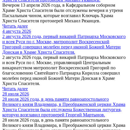
Вечером 13 апреля 2026 года, в Кафедральном соборном
Храме Христа Спасителя были отслужены вечерня и утреня
Пасхальным чином, которые возглавил Ключарь Храма
Христа Спасителя протоиерей Михаил Рязанцев.
Читать далее
4 августа 2026
2 августа 2026 года, первый викарий Патриарха Московского
и всея Руси по г. Москве, митрополит Воскресенский
Григорий совершил молебен перед иконой Божией Матери
Донская в Храме Христа Спасителя.
2 августа 2026 года, первый викарий Патриарха Московского
и всея Руси по г. Москве, управляющий Центральным
викариатством митрополит Воскресенский Григорий по
благословению Святейшего Патриарха Кирилла совершил
молебен перед иконой Божией Матери Донская в Храме
Христа Спасителя.
Читать далее
28 июля 2026
28 июля 2026 года, в день памяти равноапостольного
Великого князя Владимира, в Преображенской церкви Храма
Христа Спасителя была отслужена Божественная литургия,
которую возглавил протоиерей Георгий Мартынов.
28 июля 2026 года, в день памяти равноапостольного
Великого князя Владимира, в Преображенской церкви Храма