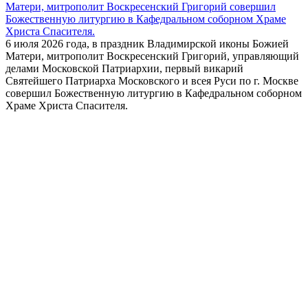
Матери, митрополит Воскресенский Григорий совершил
Божественную литургию в Кафедральном соборном Храме
Христа Спасителя.
6 июля 2026 года, в праздник Владимирской иконы Божией
Матери, митрополит Воскресенский Григорий, управляющий
делами Московской Патриархии, первый викарий
Святейшего Патриарха Московского и всея Руси по г. Москве
совершил Божественную литургию в Кафедральном соборном
Храме Христа Спасителя.
Читать далее
5 июля 2026
Вечером 5 июля 2026 года, в канун праздника Владимирской
иконы Божией Матери, Ключарь Храма Христа Спасителя
протоиерей Михаил Рязанцев возглавил Всенощное бдение в
Кафедральном cоборном Храме Христа Спасителя.
Вечером 5 июля 2026 года, в канун праздника Владимирской
иконы Божией Матери, Ключарь Храма Христа Спасителя
протоиерей Михаил Рязанцев возглавил Всенощное бдение в
Кафедральном cоборном Храме Христа Спасителя.
Читать далее
храм христа спасителя