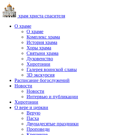
храм христа спасителя
О храме
О храме
Комплекс храма
История храма
Хоры храма
Святыни храма
Духовенство
Хиротонии
Галерея воинской славы
3D экскурсия
Расписание богослужений
Новости
Новости
Интервью и публикации
Хиротонии
О вере и церкви
Верую
Пасха
Двунадесятые праздники
Проповеди
Крещение