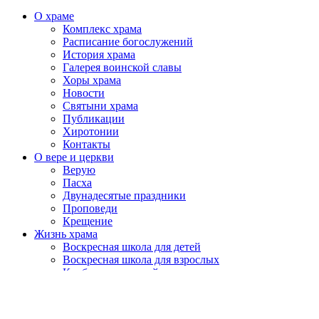
О храме
Комплекс храма
Расписание богослужений
История храма
Галерея воинской славы
Хоры храма
Новости
Святыни храма
Публикации
Хиротонии
Контакты
О вере и церкви
Верую
Пасха
Двунадесятые праздники
Проповеди
Крещение
Жизнь храма
Воскресная школа для детей
Воскресная школа для взрослых
Клуб православной молодежи
Отдел социального служения
© 2023 Храм Христа Спасителя