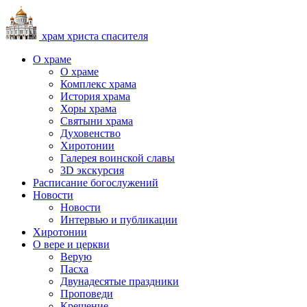
храм христа спасителя
О храме
О храме
Комплекс храма
История храма
Хоры храма
Святыни храма
Духовенство
Хиротонии
Галерея воинской славы
3D экскурсия
Расписание богослужений
Новости
Новости
Интервью и публикации
Хиротонии
О вере и церкви
Верую
Пасха
Двунадесятые праздники
Проповеди
Крещение