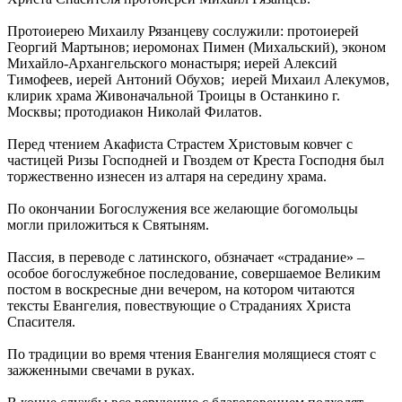
Протоиерею Михаилу Рязанцеву сослужили: протоиерей
Георгий Мартынов; иеромонах Пимен (Михальский), эконом
Михайло-Архангельского монастыря; иерей Алексий
Тимофеев, иерей Антоний Обухов; иерей Михаил Алекумов,
клирик храма Живоначальной Троицы в Останкино г.
Москвы; протодиакон Николай Филатов.
Перед чтением Акафиста Страстем Христовым ковчег с
частицей Ризы Господней и Гвоздем от Креста Господня был
торжественно изнесен из алтаря на середину храма.
По окончании Богослужения все желающие богомольцы
могли приложиться к Святыням.
Пассия, в переводе с латинского, обзначает «страдание» –
особое богослужебное последование, совершаемое Великим
постом в воскресные дни вечером, на котором читаются
тексты Евангелия, повествующие о Страданиях Христа
Спасителя.
По традиции во время чтения Евангелия молящиеся стоят с
зажженными свечами в руках.