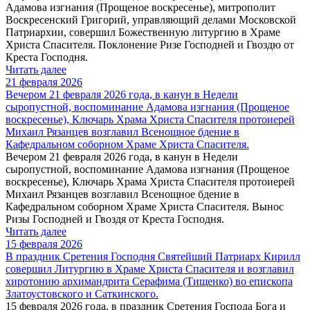
Адамова изгнания (Прощеное воскресенье), митрополит
Воскресенский Григорий, управляющий делами Московской
Патриархии, совершил Божественную литургию в Храме
Христа Спасителя. Поклонение Ризе Господней и Гвоздю от
Креста Господня.
Читать далее
21 февраля 2026
Вечером 21 февраля 2026 года, в канун в Недели
сыропустной, воспоминание Адамова изгнания (Прощеное
воскресенье), Ключарь Храма Христа Спасителя протоиерей
Михаил Рязанцев возглавил Всенощное бдение в
Кафедральном соборном Храме Христа Спасителя.
Вечером 21 февраля 2026 года, в канун в Недели
сыропустной, воспоминание Адамова изгнания (Прощеное
воскресенье), Ключарь Храма Христа Спасителя протоиерей
Михаил Рязанцев возглавил Всенощное бдение в
Кафедральном соборном Храме Христа Спасителя. Вынос
Ризы Господней и Гвоздя от Креста Господня.
Читать далее
15 февраля 2026
В праздник Сретения Господня Святейший Патриарх Кирилл
совершил Литургию в Храме Христа Спасителя и возглавил
хиротонию архимандрита Серафима (Тищенко) во епископа
Златоустовского и Саткинского.
15 февраля 2026 года, в праздник Сретения Господа Бога и