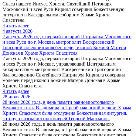
Спаса нашего Иисуса Христа, Святейший Патриарх
Московский и всея Руси Кирилл совершил Божественную
литургию в Кафедральном соборном Храме Христа
Спасителя.
Читать далее
4 августа 2026
2 августа 2026 года, первый викарий Патриарха Московского
и всея Руси по г. Москве, митрополит Воскресенский
Григорий совершил молебен перед иконой Божией Матери
Донская в Храме Христа Спасителя.
2 августа 2026 года, первый викарий Патриарха Московского
и всея Руси по г. Москве, управляющий Центральным
викариатством митрополит Воскресенский Григорий по
благословению Святейшего Патриарха Кирилла совершил
молебен перед иконой Божией Матери Донская в Храме
Христа Спасителя.
Читать далее
28 июля 2026
28 июля 2026 года, в день памяти равноапостольного
Великого князя Владимира, в Преображенской церкви Храма
Христа Спасителя была отслужена Божественная литургия,
которую возглавил протоиерей Георгий Мартынов.
28 июля 2026 года, в день памяти равноапостольного
Великого князя Владимира, в Преображенской церкви Храма
Христа Спасителя была отслужена Божественная литургия,