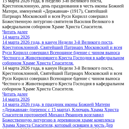
15 марта 2026 года, в Неделю 3-ю Великого поста,
Крестопоклонную, день празднования в честь иконы Божией
Матери, именуемой «Державная» (1917), Святейший
Патриарх Московский и всея Руси Кирилл совершил
Божественную литургию святителя Василия Великого в
кафедральном соборном Храме Христа Спасителя.
Читать далее
14 марта 2026
14 марта 2026 года, в канун Недели 3-й Великого поста,
Крестопоклонной, Святейший Патриарх Московский и всея
Руси Кирилл совершил Всенощное бдение с чином выноса
Честного и Животворящего Креста Господня в кафедральном
соборном Храме Христа Спасителя.
14 марта 2026 года, в канун Недели 3-й Великого поста,
Крестопоклонной, Святейший Патриарх Московский и всея
Руси Кирилл совершил Всенощное бдение с чином выноса
Честного и Животворящего Креста Господня в кафедральном
соборном Храме Христа Спасителя.
Читать далее
14 марта 2026
14 марта 2026 года, в праздник иконы Божией Матери
«Державная» (перенос с 15 марта), Ключарь Храма Христа
Спасителя протоиерей Михаил Рязанцев возглавил
Божественную литургию в деревянном храме комплекса
Храма Христа Спасителя, который освящен в честь Дер