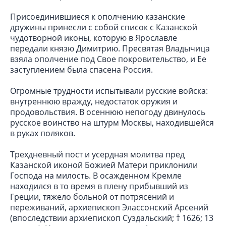
Присоединившиеся к ополчению казанские
дружины принесли с собой список с Казанской
чудотворной иконы, которую в Ярославле
передали князю Димитрию. Пресвятая Владычица
взяла ополчение под Свое покровительство, и Ее
заступлением была спасена Россия.
Огромные трудности испытывали русские войска:
внутреннюю вражду, недостаток оружия и
продовольствия. В осеннюю непогоду двинулось
русское воинство на штурм Москвы, находившейся
в руках поляков.
Трехдневный пост и усердная молитва пред
Казанской иконой Божией Матери приклонили
Господа на милость. В осажденном Кремле
находился в то время в плену прибывший из
Греции, тяжело больной от потрясений и
переживаний, архиепископ Элассонский Арсений
(впоследствии архиепископ Суздальский; † 1626; 13