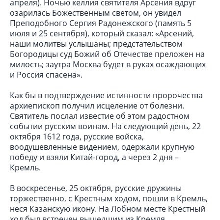
апреля). Ночью келлия святителя Арсения вдруг
озарилась Божественным светом, он увидел
Преподобного Сергия Радонежского (память 5
июля и 25 сентября), который сказал: «Арсений,
наши молитвы услышаны; предстательством
Богородицы суд Божий об Отечестве преложен на
милость; заутра Москва будет в руках осаждающих
и Россия спасена».
Как бы в подтверждение истинности пророчества
архиепископ получил исцеление от болезни.
Святитель послал известие об этом радостном
событии русским воинам. На следующий день, 22
октября 1612 года, русские войска,
воодушевленные видением, одержали крупную
победу и взяли Китай-город, а через 2 дня –
Кремль.
В воскресенье, 25 октября, русские дружины
торжественно, с Крестным ходом, пошли в Кремль,
неся Казанскую икону. На Лобном месте Крестный
ход был встречен вышедшим из Кремля