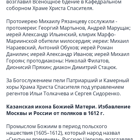
возглавил Всенощное бдение в Кафедральном
cоборном Храме Христа Спасителя.
Протоиерею Михаилу Рязанцеву сослужили -
протоиереи: Георгий Мартынов, Андрей Марущак;
иерей Александр Ильинский, клирик Марфо-
Мариинской обители милосердия; иереи: Михаил
Нараевский, Антоний Обухов; иерей Роман
Данилин; иерей Александр Иванов; иерей Михаил
Гороян; протодиаконы: Николай Филатов,
Дионисий Пряхин; диакон Димитрий Стацюк.
За Богослужением пели Патриарший и Камерный
хоры Храма Христа Спасителя под управлением
регентов Ильи Толкачева и Сергея Сидоренко.
Казанская икона Божией Матери. Избавление
Москвы и России от поляков в 1612 г.
Промыслом Божиим в период польского
нашествия (1605–1612), который народ назвал
«Смутным временем», Русскую Церковь возглавлял