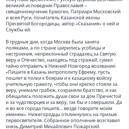
великий исповедник Православия –
священномученик Ермоген, Патриарх Московский
и всея Руси, почитатель Казанской иконы
Пресвятой Богородицы, автор «Сказания» о ней и
Службы ей.
В трудные дни, когда Москва была занята
поляками, а по стране ширились усобицы и
нестроения, непреклонный страдалец за Святую
веру и Отечество, находясь под стражей, сумел
тайно отправить в Нижний Новгород воззвание:
«Пишите в Казань митрополиту Ефрему, пусть
пошлет в полки к боярам и к казацкому войску
учительную грамоту, чтобы они крепко стояли за
веру, унимали грабеж, сохраняли братство, и как
обещались положить души свои за дом Пречистой
и за чудотворцев и за веру, так бы и совершили. Да
и во все города пишите... везде говорите моим
именем». Нижегородцы откликнулись на призыв
первосвятителя. Собранное ополчение возглавил
князь Димитрий Михайлович Пожарский.