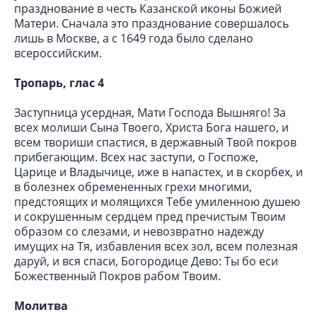
празднование в честь Казанской иконы Божией
Матери. Сначала это празднование совершалось
лишь в Москве, а с 1649 года было сделано
всероссийским.
Тропарь, глас 4
Заступница усердная, Мати Господа Вышняго! За
всех молиши Сына Твоего, Христа Бога нашего, и
всем твориши спастися, в державный Твой покров
прибегающим. Всех нас заступи, о Госпоже,
Царице и Владычице, иже в напастех, и в скорбех, и
в болезнех обремененных грехи многими,
предстоящих и молящихся Тебе умиленною душею
и сокрушенным сердцем пред пречистым Твоим
образом со слезами, и невозвратно надежду
имущих на Тя, избавления всех зол, всем полезная
даруй, и вся спаси, Богородице Дево: Ты бо еси
Божественный Покров рабом Твоим.
Молитва