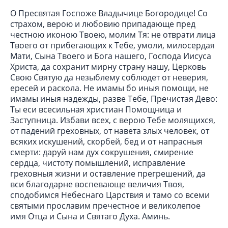
О Пресвятая Госпоже Владычице Богородице! Со
страхом, верою и любовию припадающе пред
честною иконою Твоею, молим Тя: не отврати лица
Твоего от прибегающих к Тебе, умоли, милосердая
Мати, Сына Твоего и Бога нашего, Господа Иисуса
Христа, да сохранит мирну страну нашу, Церковь
Свою Святую да незыблему соблюдет от неверия,
ересей и раскола. Не имамы бо иныя помощи, не
имамы иныя надежды, разве Тебе, Пречистая Дево:
Ты еси всесильная христиан Помощница и
Заступница. Избави всех, с верою Тебе молящихся,
от падений греховных, от навета злых человек, от
всяких искушений, скорбей, бед и от напрасныя
смерти: даруй нам дух сокрушения, смирение
сердца, чистоту помышлений, исправление
греховныя жизни и оставление прегрешений, да
вси благодарне воспевающе величия Твоя,
сподобимся Небеснаго Царствия и тамо со всеми
святыми прославим пречестное и великолепое
имя Отца и Сына и Святаго Духа. Аминь.