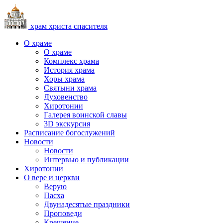
храм христа спасителя
О храме
О храме
Комплекс храма
История храма
Хоры храма
Святыни храма
Духовенство
Хиротонии
Галерея воинской славы
3D экскурсия
Расписание богослужений
Новости
Новости
Интервью и публикации
Хиротонии
О вере и церкви
Верую
Пасха
Двунадесятые праздники
Проповеди
Крещение