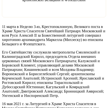
11 марта в Неделю 3-ю, Крестопоклонную, Великого поста в
Храме Христа Спасителя Святейший Патриарх Московский и
всея Руси Алексий II за Божественной литургией совершил
хиротонию архимандрита Маркелла (Михэеску) во епископа
Бельцкого и Фэлештского.
Его Святейшеству сослужили митрополиты Смоленский и
Калиниградский Кирилл, председатель Отдела внешних
церковных связей Московского Патриархата; Калужский и
Боровский Климент, управляющий делами Московской
Патриархии; Кишиневский и всея Молдовы Владимир;
Воронежский и Борисоглебский Сергий; архиепископы
Керченский Анатолий; Истринский Арсений; Ярославский и
Ростовский Кирилл; епископы Тираспольский и
Дубоссарский Юстиниан; Кагульский и Комрадский
Анатолий; Дмитровский Александр; Бронницкий Амвросий;
Унгенский и Ниспоренский Петр.
16 мая 2021 г. за Литургией в Храме Христа Спасителя в