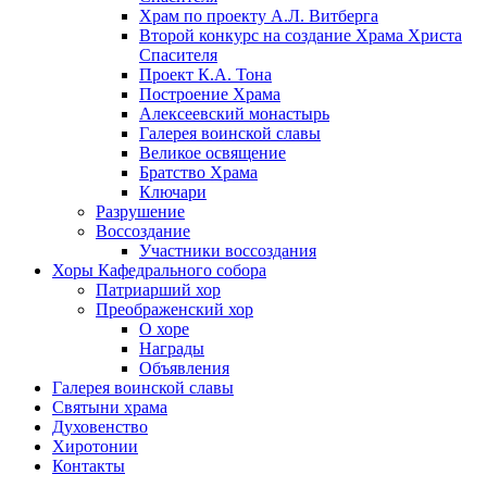
Храм по проекту А.Л. Витберга
Второй конкурс на создание Храма Христа
Спасителя
Проект К.А. Тона
Построение Храма
Алексеевский монастырь
Галерея воинской славы
Великое освящение
Братство Храма
Ключари
Разрушение
Воссоздание
Участники воссоздания
Хоры Кафедрального собора
Патриарший хор
Преображенский хор
О хоре
Награды
Объявления
Галерея воинской славы
Святыни храма
Духовенство
Хиротонии
Контакты