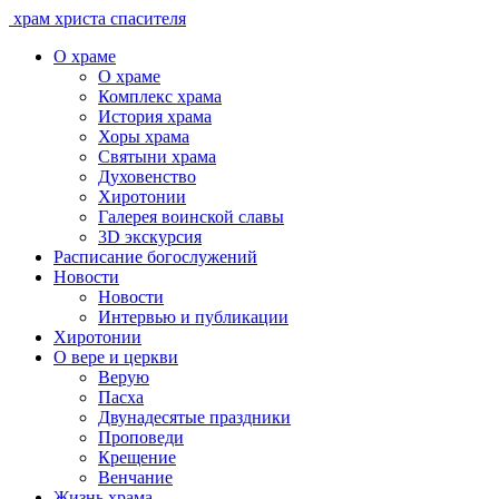
храм христа спасителя
О храме
О храме
Комплекс храма
История храма
Хоры храма
Святыни храма
Духовенство
Хиротонии
Галерея воинской славы
3D экскурсия
Расписание богослужений
Новости
Новости
Интервью и публикации
Хиротонии
О вере и церкви
Верую
Пасха
Двунадесятые праздники
Проповеди
Крещение
Венчание
Жизнь храма