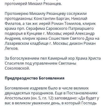
протоиерей Михаил Рязанцев.
Протоиерею Михаилу Рязанцеву сослужили
протодиаконы: Константин Барган, Николай
Филатов, а так же: иерей Роман Томилов, клирик
храма прп. Серафима Саровского Патриаршего
подворья в Кунцеве г. Москвы; иерей Александр
Андреев, клирик храма Сошествия Святого Духа на
Лазаревском кладбище г. Москвы; диакон Роман
Легков.
За богослужением пел Камерный хор Храма Христа
Спасителя под управлением Светланы
Соколовской.
Предпразднство Богоявления
Богоявление издревле было в числе великих
двунадесятых праздников. Еще в Постановлениях
Апостольских (кн. 5, гл. 12) заповедано: «Да будет у
вас в великом уважении день, в который Господь