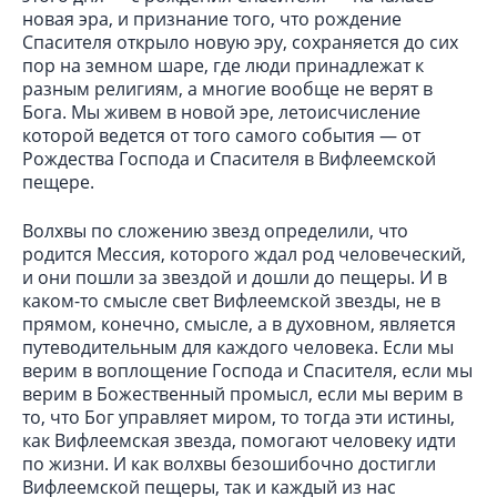
новая эра, и признание того, что рождение
Спасителя открыло новую эру, сохраняется до сих
пор на земном шаре, где люди принадлежат к
разным религиям, а многие вообще не верят в
Бога. Мы живем в новой эре, летоисчисление
которой ведется от того самого события — от
Рождества Господа и Спасителя в Вифлеемской
пещере.
Волхвы по сложению звезд определили, что
родится Мессия, которого ждал род человеческий,
и они пошли за звездой и дошли до пещеры. И в
каком-то смысле свет Вифлеемской звезды, не в
прямом, конечно, смысле, а в духовном, является
путеводительным для каждого человека. Если мы
верим в воплощение Господа и Спасителя, если мы
верим в Божественный промысл, если мы верим в
то, что Бог управляет миром, то тогда эти истины,
как Вифлеемская звезда, помогают человеку идти
по жизни. И как волхвы безошибочно достигли
Вифлеемской пещеры, так и каждый из нас