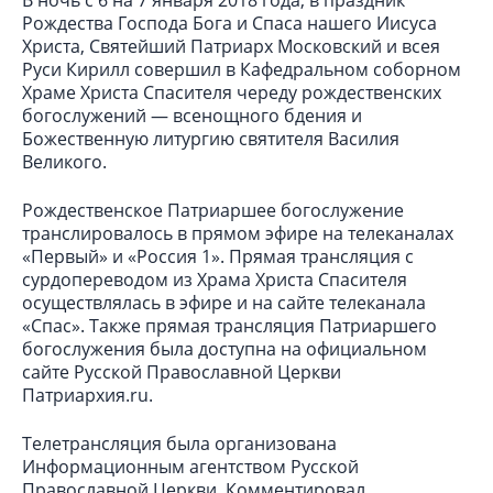
В ночь с 6 на 7 января 2018 года, в праздник
Рождества Господа Бога и Спаса нашего Иисуса
Христа, Святейший Патриарх Московский и всея
Руси Кирилл совершил в Кафедральном соборном
Храме Христа Спасителя череду рождественских
богослужений ― всенощного бдения и
Божественную литургию святителя Василия
Великого.
Рождественское Патриаршее богослужение
транслировалось в прямом эфире на телеканалах
«Первый» и «Россия 1». Прямая трансляция с
сурдопереводом из Храма Христа Спасителя
осуществлялась в эфире и на сайте телеканала
«Спас». Также прямая трансляция Патриаршего
богослужения была доступна на официальном
сайте Русской Православной Церкви
Патриархия.ru.
Телетрансляция была организована
Информационным агентством Русской
Православной Церкви. Комментировал