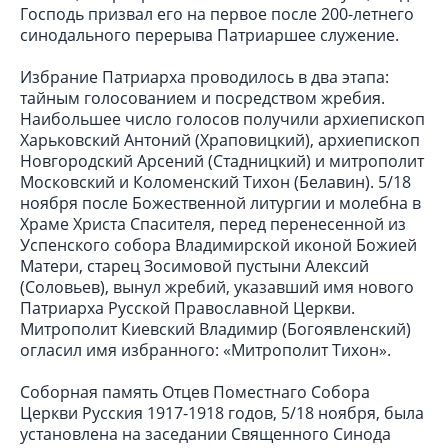
Господь призвал его на первое после 200-летнего
синодального перерыва Патриаршее служение.
Избрание Патриарха проводилось в два этапа:
тайным голосованием и посредством жребия.
Наибольшее число голосов получили архиепископ
Харьковский Антоний (Храповицкий), архиепископ
Новгородский Арсений (Стадницкий) и митрополит
Московский и Коломенский Тихон (Белавин). 5/18
ноября после Божественной литургии и молебна в
Храме Христа Спасителя, перед перенесенной из
Успенского собора Владимирской иконой Божией
Матери, старец Зосимовой пустыни Алексий
(Соловьев), вынул жребий, указавший имя нового
Патриарха Русской Православной Церкви.
Митрополит Киевский Владимир (Богоявленский)
огласил имя избранного: «Митрополит Тихон».
Соборная память Отцев Поместнаго Собора
Церкви Русския 1917-1918 годов, 5/18 ноября, была
установлена на заседании Священного Синода