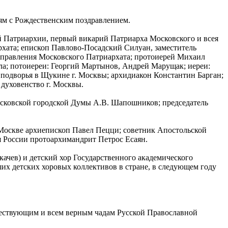
ям с Рождественским поздравлением.
 Патриархии, первый викарий Патриарха Московского и всея
хата; епископ Павлово-Посадский Силуан, заместитель
правления Московского Патриархата; протоиерей Михаил
ла; потоиереи: Георгий Мартынов, Андрей Марущак; иереи:
одворья в Щукине г. Москвы; архидиакон Константин Барган;
духовенство г. Москвы.
Московской городской Думы А.В. Шапошников; председатель
Москве архиепископ Павел Пецци; советник Апостольской
 России протоархимандрит Петрос Есаян.
чев) и детский хор Государственного академического
х детских хоровых коллективов в стране, в следующем году
шествующим и всем верным чадам Русской Православной