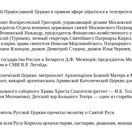
й Православной Церкви в прямом эфире обратился к телезрител
олит Воскресенский Григорий, управляющий делами Московской
едатель Отдела внешних церковных связей Московского Патриар
Фоминский Никандр, председатель Финансово-хозяйственного у
ксий (Туриков), личный секретарь Святейшего Патриарха Кирил
лирик храма святителя Николая Мирликийского, Патриаршего п
анн Клинцов; диакон Димитрий Стацюк; диакон Илья Черняев, 
 государства России и Беларуси Д.Ф. Мезенцев; председатель 
м и СМИ В.Р. Легойда.
олической Церкви: митрополит Архиепархии Божией Матери в 
ич; викарий архиепископа Армянской Католической Церкви для
льного соборного Храма Христа Спасителя (регент — И.Б. Толка
я Молчанова). Детский хор Большого Театра — один из старейши
ятель Русской Церкви прочитал молитву о Святой Руси.
и всея Руси Кирилла архипастырям, пастырям, диаконам, мона