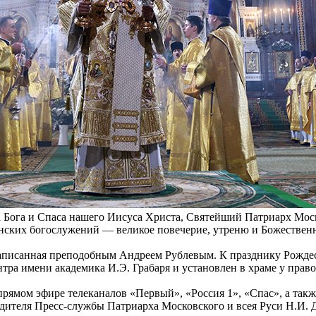
ода Бога и Спаса нашего Иисуса Христа, Святейший Патриарх Мо
нских богослужений ― великое повечерие, утреню и Божествен
аписанная преподобным Андреем Рублевым. К празднику Рождес
ра имени академика И.Э. Грабаря и установлен в храме у право
рямом эфире телеканалов «Первый», «Россия 1», «Спас», а так
дителя Пресс-службы Патриарха Московского и всея Руси Н.И. Д