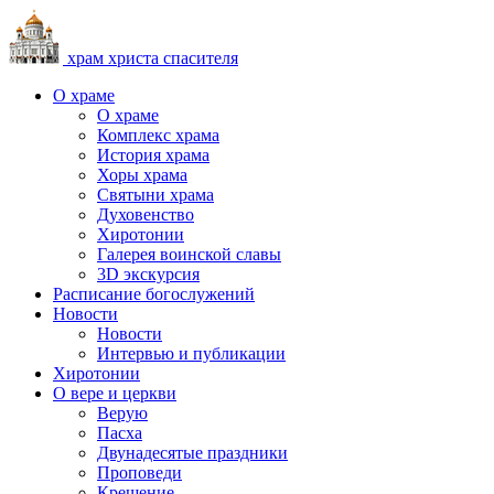
храм христа спасителя
О храме
О храме
Комплекс храма
История храма
Хоры храма
Святыни храма
Духовенство
Хиротонии
Галерея воинской славы
3D экскурсия
Расписание богослужений
Новости
Новости
Интервью и публикации
Хиротонии
О вере и церкви
Верую
Пасха
Двунадесятые праздники
Проповеди
Крещение