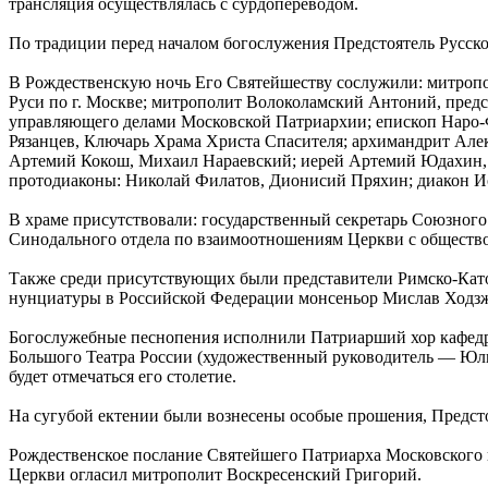
трансляция осуществлялась с сурдопереводом.
По традиции перед началом богослужения Предстоятель Русско
В Рождественскую ночь Его Святейшеству сослужили: митроп
Руси по г. Москве; митрополит Волоколамский Антоний, предс
управляющего делами Московской Патриархии; епископ Наро-
Рязанцев, Ключарь Храма Христа Спасителя; архимандрит Але
Артемий Кокош, Михаил Нараевский; иерей Артемий Юдахин, к
протодиаконы: Николай Филатов, Дионисий Пряхин; диакон Ио
В храме присутствовали: государственный секретарь Союзного
Синодального отдела по взаимоотношениям Церкви с общество
Также среди присутствующих были представители Римско-Кат
нунциатуры в Российской Федерации монсеньор Мислав Ходзж
Богослужебные песнопения исполнили Патриарший хор кафедра
Большого Театра России (художественный руководитель — Юли
будет отмечаться его столетие.
На сугубой ектении были вознесены особые прошения, Предсто
Рождественское послание Святейшего Патриарха Московского 
Церкви огласил митрополит Воскресенский Григорий.