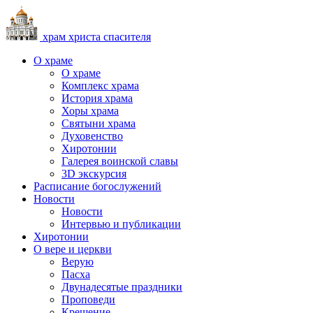
храм христа спасителя
О храме
О храме
Комплекс храма
История храма
Хоры храма
Святыни храма
Духовенство
Хиротонии
Галерея воинской славы
3D экскурсия
Расписание богослужений
Новости
Новости
Интервью и публикации
Хиротонии
О вере и церкви
Верую
Пасха
Двунадесятые праздники
Проповеди
Крещение