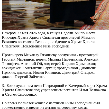
Вечером 23 мая 2026 года, в канун Недели 7-й по Пасхе,
Ключарь Храма Христа Спасителя протоиерей Михаил
Рязанцев возглавил Всенощное бдение в Храме Христа
Спасителя. Поклонение Ризе Господней.
Протоиерею Михаилу Рязанцеву сослужили - протоиерей
Георгий Мартынов; иереи: Михаил Нараевский, Алексий
Тимофеев, Антоний Обухов; иерей Кирилл Храмчихин;
архидиакон Константин Барган; протодиакон Дионисий
Пряхин; диаконы: Иоанн Клинцов, Димитрий Стацюк;
диакон Георгий Зайченко.
За Богослужением пели Патриарший и Камерный хоры Храма
Христа Спасителя под управлением регентов Ильи Толкачева
и Сергея Сидоренко.
Во время полиелея ковчег с частицей Ризы Господней был
торжественно изнесен из алтаря на середину храма.