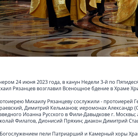
чером 24 июня 2023 года, в канун Недели 3-й по Пятиде
хаил Рязанцев возглавил Всенощное бдение в Храме Хри
отоиерею Михаилу Рязанцеву сослужили - протоиерей Г
раевский, Димитрий Кельманов; иеромонах Александр (
аведного Иоанна Русского в Фили-Давыдкове г. Москвы;
колай Филатов, Дионисий Пряхин; диакон Димитрий Ста
 Богослужением пели Патриарший и Камерный хоры Храм