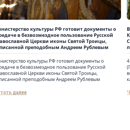
нистерство культуры РФ готовит документы о
В
редаче в безвозмездное пользование Русской
К
авославной Церкви иконы Святой Троицы,
С
писанной преподобным Андреем Рублевым
п
нистерство культуры РФ готовит документы о
4
редаче в безвозмездное пользование Русской
(
авославной Церкви иконы Святой Троицы,
в
писанной преподобным Андреем Рублевым
к
тать далее
Ч