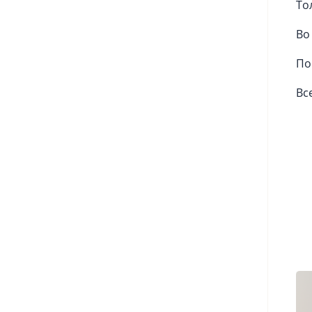
То
Во
По
Вс