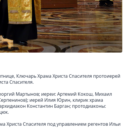
сятнице, Ключарь Храма Христа Спасителя протоиерей
ста Спасителя.
еоргий Мартынов; иереи: Артемий Кокош, Михаил
Серпенинов); иерей Илия Юрин, клирик храма
 архидиакон Константин Барган; протодиаконы:
цюк.
а Христа Спасителя под управлением регентов Ильи