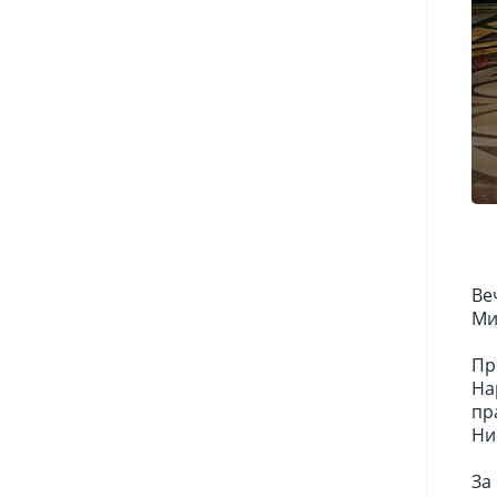
Ве
Ми
Пр
На
пр
Ни
За