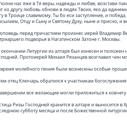
полни нас яже в Тя веры, надежды и любве, возстави пак
уг ко другу любовь обнови в людях Твоих, яко да едине
гу в Троице славимому. Ты бо еси заступление, и победа
зсылаем, Отцу и Сыну и Святому Духу, ныне и присно, и в
оповедь перед причастием произнес иерей Владимир Ве
триаршего подворья в Нагатинском Затоне г. Москвы.
 окончании Литургии из алтаря был изнесен и положен н
сподней. Протоиерей Михаил Рязанцев возглавил чин м
 время молебного пения были вознесены особые проше
тем отец Ключарь обратился к участникам богослужения
завершении все желающие могли приложиться к ковчегу 
стица Ризы Господней хранится в алтаре и выносится в 
следнюю субботу месяца и после Божественной литургии