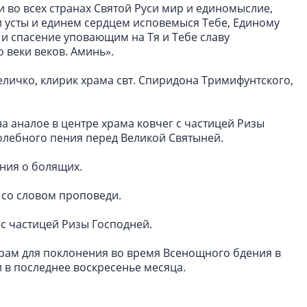
и во всех странах Святой Руси мир и единомыслие,
ми усты и единем сердцем исповемыся Тебе, Единому
, и спасение уповающим на Тя и Тебе славу
о веки веков. Аминь».
личко, клирик храма свт. Спиридона Тримифунтского,
а аналое в центре храма ковчег с частицей Ризы
олебного пения перед Великой Святыней.
ния о болящих.
 со словом проповеди.
с частицей Ризы Господней.
Храм для поклонения во время Всенощного бдения в
 в последнее воскресенье месяца.