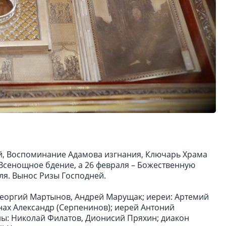
ой, Воспоминание Адамова изгнания, Ключарь Храма
Всенощное бдение, а 26 февраля – Божественную
ля. Вынос Ризы Господней.
Георгий Мартынов, Андрей Марущак; иереи: Артемий
ах Александр (Серпенинов); иерей Антоний
ы: Николай Филатов, Дионисий Пряхин; диакон