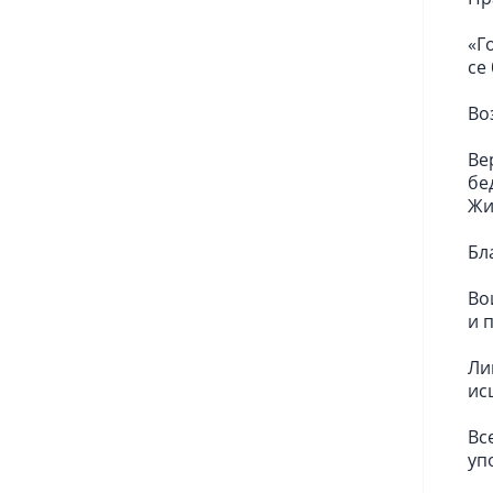
«Г
се
Во
Ве
бе
Жи
Бл
Во
и 
Ли
ис
Вс
уп