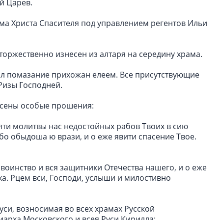
й Царев.
а Христа Спасителя под управлением регентов Ильи
торжественно изнесен из алтаря на середину храма.
л помазание прихожан елеем. Все присутствующие
Ризы Господней.
есены особые прошения:
яти молитвы нас недостойных рабов Твоих в сию
о обыдоша ю врази, и о еже явити спасение Твое.
воинство и вся защитники Отечества нашего, и о еже
уха. Рцем вси, Господи, услыши и милостивно
уси, возносимая во всех храмах Русской
арха Московского и всея Руси Кирилла: