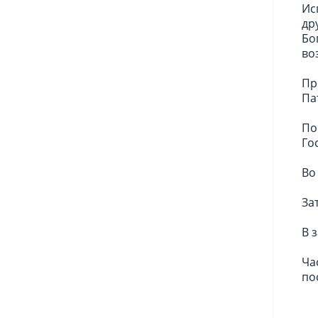
Ис
др
Бо
во
Пр
Па
По
Го
Во
За
В 
Ча
по