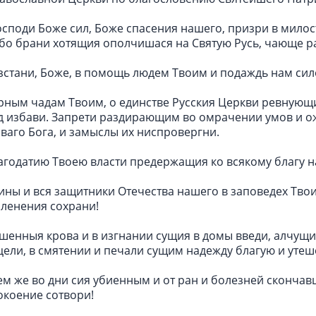
осподи Боже сил, Боже спасения нашего, призри в милос
 бо брани хотящия ополчишася на Святую Русь, чающе ра
зстани, Боже, в помощь людем Твоим и подаждь нам сил
рным чадам Твоим, о единстве Русския Церкви ревнующим
д избави. Запрети раздирающим во омрачении умов и о
ваго Бога, и замыслы их ниспровергни.
агодатию Твоею власти предержащия ко всякому благу н
ины и вся защитники Отечества нашего в заповедех Твоих
пленения сохрани!
шенныя крова и в изгнании сущия в домы введи, алчущи
цели, в смятении и печали сущим надежду благую и уте
ем же во дни сия убиенным и от ран и болезней сконча
окоение сотвори!