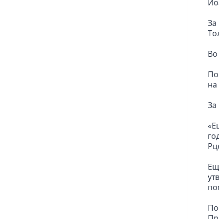
Ио
За
То
Во
По
на
За
«Е
го
Рц
Ещ
ут
по
По
Пр