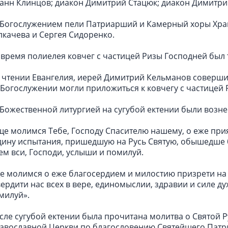
анн Клинцов; диакон Димитрий Стацюк; диакон Димитри
 Богослужением пели Патриарший и Камерный хоры Храм
лкачева и Сергея Сидоренко.
 время полиелея ковчег с частицей Ризы Господней был 
 чтении Евангелия, иерей Димитрий Кельманов соверши
 Богослужении могли приложиться к ковчегу с частицей 
 Божественной литургией на сугубой ектении были возн
ще молимся Тебе, Господу Спасителю нашему, о еже при
дину испытания, пришедшую на Русь Святую, обышедше б
ем вси, Господи, услыши и помилуй.
е молимся о еже благосердием и милостию призрети на 
вердити нас всех в вере, единомыслии, здравии и силе д
милуй».
сле сугубой ектении была прочитана молитва о Святой Р
авославной Церкви по благословению Святейшего Патри