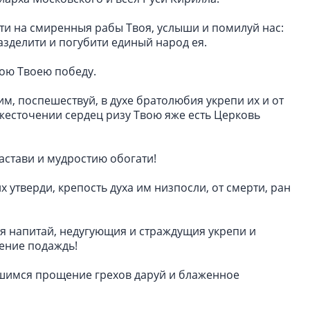
ти на смиренныя рабы Твоя, услыши и помилуй нас:
зделити и погубити единый народ ея.
ою Твоею победу.
, поспешествуй, в духе братолюбия укрепи их и от
жесточении сердец ризу Твою яже есть Церковь
астави и мудростию обогати!
 утверди, крепость духа им низпосли, от смерти, ран
я напитай, недугующия и страждущия укрепи и
шение подаждь!
вшимся прощение грехов даруй и блаженное