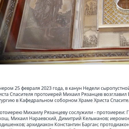
чером 25 февраля 2023 года, в канун Недели сыропустн
иста Спасителя протоиерей Михаил Рязанцев возглавил 
тургию в Кафедральном cоборном Храме Христа Спасите
отоиерею Михаилу Рязанцеву сослужили - протоиереи: 
кош, Михаил Нараевский, Димитрий Кельманов; иеромон
рдишенков; архидиакон Константин Барган; протодиакон