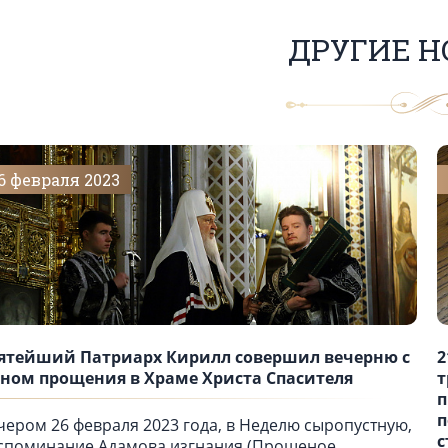
ДРУГИЕ Н
6 февраля 2023
ятейший Патриарх Кирилл совершил вечерню с
2
ном прощения в Храме Христа Спасителя
т
п
п
чером 26 февраля 2023 года, в Неделю сыропустную,
с
споминание Адамова изгнания (Прощеное