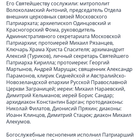
Его Святейшеству сослужили: митрополит
Волоколамский Антоний, председатель Отдела
внешних церковных связей Московского
Патриархата; архиепископ Одинцовский и
Красногорский Фома, руководитель
Административного секретариата Московской
Патриархии; протоиерей Михаил Рязанцев,
Ключарь Храма Христа Спасителя; архимандрит
Алексий (Туриков), личный секретарь Святейшего
Патриарха Кирилла; протоиереи: Георгий
Мартынов, Андрей Марущак; священник Александр
Парамонов, клирик Сиднейской и Австралийско-
Новозеландской епархии Русской Православной
Церкви Заграницей; иереи: Михаил Нараевский,
Димитрий Кельманов; иерей Борис Сандар;
архидиакон Константин Барган; протодиаконы:
Николай Филатов, Дионисий Пряхин; диаконы:
Иоанн Клинцов, Димитрий Стацюк; диакон Михаил
Алекумов.
Богослужебные песнопения исполнил Патриарший