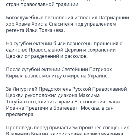
стран православной традиции.
Богослужебные песнопения исполнил Патриарший
хор Храма Христа Спасителя под управлением
регента Ильи Толкачева.
На сугубой ектении были вознесены прошения о
единстве Православной Церкви и сохранении
Церкви от разделений и расколов.
После сугубой ектении Святейший Патриарх
Кирилл вознес молитву о мире на Украине.
За Литургией Предстоятель Русской Православной
Церкви рукоположил диакона Максима
Тогубицкого, клирика храма Усекновения главы
Иоанна Предтечи в Братееве г. Москвы, в сан
пресвитера.
Проповедь перед причастием произнес священник
Владимир Брагин, клирик храма великомученика