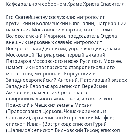
Кафедральном соборном Храме Христа Спасителя.
Его Святейшеству сослужили: митрополит
Крутицкий и Коломенский Ювеналий, Патриарший
наместник Московской епархии; митрополит
Волоколамский Иларион, председатель Отдела
внешних церковных связей; митрополит
Воскресенский Дионисий, управляющий делами
Московской Патриархии, первый викарий
Патриарха Московского и всея Руси по г. Москве,
наместник Новоспасского ставропигиального
монастыря; митрополит Корсунский и
Западноевропейский Антоний, Патриарший экзарх
Западной Европы; архиепископ Верейский
Амвросий, наместник Сретенского
ставропигиального монастыря; архиепископ
Пражский и Чешских земель Михаил
(Православная Церковь Чешских земель и
Словакии); архиепископ Егорьевский Матфей;
епископ Илиан (Востряков); епископ Гурий
(Шалимов); епископ Видновский Тихон; епископ