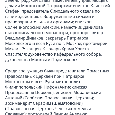
Зеленоградский Савва, заместитель управляющего
делами Московской Патриархии; епископ Клинский
Стефан, председатель Синодального отдела по
взаимодействию с Вооруженными силами и
правоохранительными органами; епископ
Солнечногорский Алексий, наместник Данилова
ставропигиального монастыря; протопресвитер
Владимир Диваков, секретарь Патриарха
Московского и всея Руси по г. Москве; протоиерей
Михаил Рязанцев, Ключарь Храма Христа
Спасителя; духовенство Кафедрального собора,
духовенство Москвы и Подмосковья.
Среди сослужащих были представители Поместных
Православных Церквей при Патриархе
Московском и всея Руси: митрополит
Филиппопольский Нифон (Антиохийская
Православная Церковь); епископ Моравичский
Антоний (Сербская Православная Церковь);
архимандрит Серафим (Шемятовский)
(Православная Церковь Чешских земель и
Словакии); протоиерей Даниил Андреюк